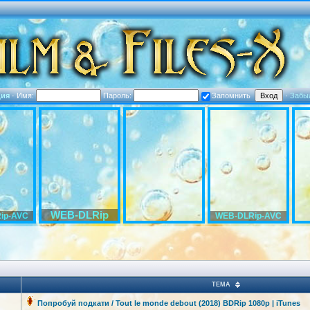
ция
·
Имя:
Пароль:
Запомнить
·
Забы
WEB-DLRip
ip-AVC
WEB-DLRip-AVC
ТЕМА
Попробуй подкати / Tout le monde debout (2018) BDRip 1080p | iTunes