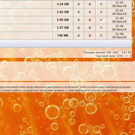
21:43
4.18 GB
0
0
0
26-Ноя-18
21:41
1.62 GB
0
0
0
26-Ноя-18
21:40
2.05 GB
0
0
0
26-Ноя-18
21:39
1.37 GB
0
0
0
26-Ноя-18
21:38
748 MB
0
0
0
26-Ноя-18
Текущее время:
08-Авг 16:52
Часовой пояс:
UTC + 3
дателем какого-либо представленного материала и не желаете, чтобы ссылка на него находилась в нашем
 не заливать файлы, защищенные авторскими правами, а также файлы нелегального содержания!