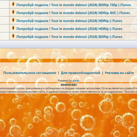
Попробуй подкати / Tout le monde debout (2018) BDRip 720p | iTunes
Попробуй подкати / Tout le monde debout (2018) HDRip AVC | iTunes
Попробуй подкати / Tout le monde debout (2018) HDRip | iTunes
Попробуй подкати / Tout le monde debout (2018) HDRip | iTunes
Попробуй подкати / Tout le monde debout (2018) BDRip | iTunes
Пользовательское соглашение
|
Для правообладателей
|
Реклама на сайте
Powered by
admin
!ВНИМАНИЕ!
алогизацией ссылок, присылаемых и публикуемых на форуме нашими читателями. Если вы являетесь правообла
предоставлены пользователями сайта, и администрация не несет ответственности за их содержание. Просьба