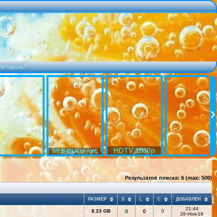
ли пароль?
HDTV 1080p
WEB-DLRip-AVC
Результатов поиска: 6 (max: 500)
РАЗМЕР
S
L
C
ДОБАВЛЕН
21:44
8.23 GB
0
0
0
26-Ноя-18