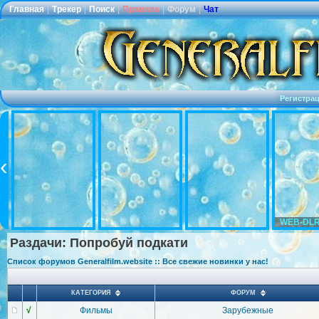
Главная
|
Трекер
|
Поиск
|
Правила
|
Форум
|
Чат
Регистра
WEB-DLR
Раздачи: Попробуй подкати
Список форумов Generalfilm.website :: Все свежие новинки у нас!
КАТЕГОРИЯ
ФОРУМ
√
Фильмы
Зарубежные