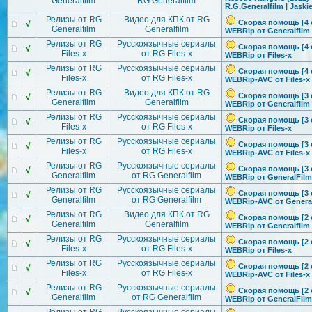
Generalfilm
RG Generalfilm
R.G.Generalf
ilm | Jaski
Релизы от RG
Видео для КПК от RG
Скорая помощь [4 с
√
Generalfilm
Generalfilm
WEBRip от Generalfilm 
Релизы от RG
Русскоязычные сериалы
Скорая помощь [4 с
√
Files-x
от RG Files-x
WEBRip от Files-х
Релизы от RG
Русскоязычные сериалы
Скорая помощь [4 с
√
Files-x
от RG Files-x
WEBRip-AVC от Files-х
Релизы от RG
Видео для КПК от RG
Скорая помощь [3 с
√
Generalfilm
Generalfilm
WEBRip от Generalfilm 
Релизы от RG
Русскоязычные сериалы
Скорая помощь [3 с
√
Files-x
от RG Files-x
WEBRip от Files-x
Релизы от RG
Русскоязычные сериалы
Скорая помощь [3 с
√
Files-x
от RG Files-x
WEBRip-AVC от Files-х
Релизы от RG
Русскоязычные сериалы
Скорая помощь [3 с
√
Generalfilm
от RG Generalfilm
WEBRip от GeneralFilm
Релизы от RG
Русскоязычные сериалы
Скорая помощь [3 с
√
Generalfilm
от RG Generalfilm
WEBRip-AVC от Genera
Релизы от RG
Видео для КПК от RG
Скорая помощь [2 с
√
Generalfilm
Generalfilm
WEBRip от Generalfilm 
Релизы от RG
Русскоязычные сериалы
Скорая помощь [2 с
√
Files-x
от RG Files-x
WEBRip от Files-x
Релизы от RG
Русскоязычные сериалы
Скорая помощь [2 с
√
Files-x
от RG Files-x
WEBRip-AVC от Files-x
Релизы от RG
Русскоязычные сериалы
Скорая помощь [2 с
√
Generalfilm
от RG Generalfilm
WEBRip от GeneralFilm