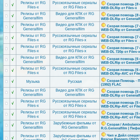
Релизы от RG
Русскоязычные сериалы
Скорая помощь [8 с
√
Files-x
от RG Files-x
WEB-DLRip от Files-х
Релизы от RG
Видео для КПК от RG
Скорая помощь [8 с
√
Generalfilm
Generalfilm
WEB-DLRip от Generalf
Релизы от RG
Видео для КПК от RG
Скорая помощь [7 с
√
Generalfilm
Generalfilm
WEB-DLRip от Generalf
Релизы от RG
Русскоязычные сериалы
Скорая помощь [7 с
√
Files-x
от RG Files-x
WEB-DLRip от Files-х
Релизы от RG
Русскоязычные сериалы
Скорая помощь [7 с
√
Files-x
от RG Files-x
WEB-DL 720p от Files-х
Релизы от RG
Видео для КПК от RG
Скорая помощь [6 с
√
Generalfilm
Generalfilm
WEB-DLRip от Generalf
Релизы от RG
Русскоязычные сериалы
Скорая помощь [6 с
√
Files-x
от RG Files-x
WEB-DLRip-AV
C от Fil
Скорая Помощь - П
√
Музыка
Русская
(1992) FLAC
Релизы от RG
Видео для КПК от RG
Скорая помощь [5 с
√
Generalfilm
Generalfilm
WEB-DLRip от Generalf
Релизы от RG
Русскоязычные сериалы
Скорая помощь [5 с
√
Files-x
от RG Files-x
WEB-DLRip-AV
C от Fil
Релизы от RG
Русскоязычные сериалы
Скорая помощь [5 с
√
Files-x
от RG Files-x
WEB-DLRip-AV
C от Fil
Релизы от RG
Зарубежные фильмы от
Скорая / Ambulance
√
Generalfilm
RG Generalfilm
R.G.Generalf
ilm | Пиф
Чип и Дейл спешат 
Релизы от RG
Зарубежные фильмы от
√
Rescue Rangers (2022