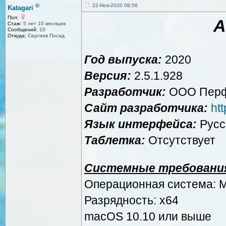
®
22-Ноя-2020 08:56
Katagari
Пол:
A
Стаж:
5 лет 10 месяцев
Сообщений:
10
Откуда:
Сергиев Посад
Год выпуска:
2020
Версия:
2.5.1.928
Разработчик:
ООО Перф
Сайт разработчика:
ht
Язык интерфейса:
Русс
Таблетка:
Отсутствует
Системные требовани
Операционная система: 
Разрядность: x64
macOS 10.10 или выше