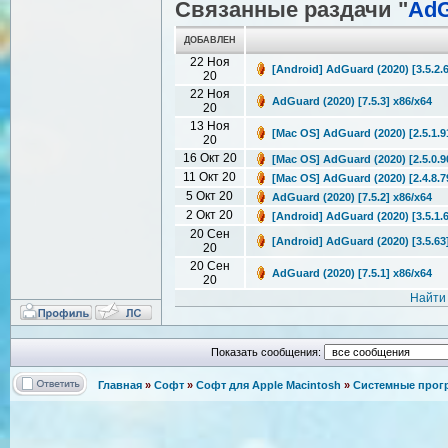
Связанные раздачи "
AdG
ДОБАВЛЕН
22 Ноя
[Android] AdGuard (2020) [3.5.2.
20
22 Ноя
AdGuard (2020) [7.5.3] x86/x64
20
13 Ноя
[Mac OS] AdGuard (2020) [2.5.1.9
20
16 Окт 20
[Mac OS] AdGuard (2020) [2.5.0.9
11 Окт 20
[Mac OS] AdGuard (2020) [2.4.8.7
5 Окт 20
AdGuard (2020) [7.5.2] x86/x64
2 Окт 20
[Android] AdGuard (2020) [3.5.1.
20 Сен
[Android] AdGuard (2020) [3.5.63
20
20 Сен
AdGuard (2020) [7.5.1] x86/x64
20
Найти
Показать сообщения:
Главная
»
Софт
»
Софт для Apple Macintosh
»
Системные про