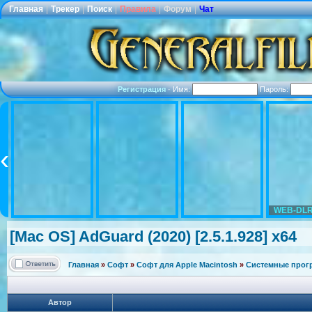
Главная
|
Трекер
|
Поиск
|
Правила
|
Форум
|
Чат
Регистрация
·
Имя:
Пароль:
WEB-DLR
[Mac OS] AdGuard (2020) [2.5.1.928] x64
Главная
»
Софт
»
Софт для Apple Macintosh
»
Системные про
Автор