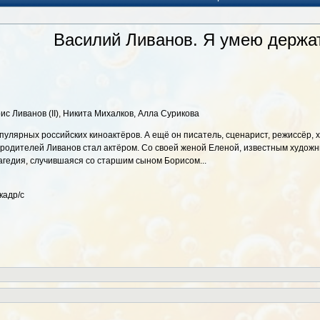
Василий Ливанов. Я умею держа
ис Ливанов (II), Никита Михалков, Алла Сурикова
опулярных российских киноактёров. А ещё он писатель, сценарист, режиссёр, 
 родителей Ливанов стал актёром. Со своей женой Еленой, известным худож
агедия, случившаяся со старшим сыном Борисом...
кадр/с