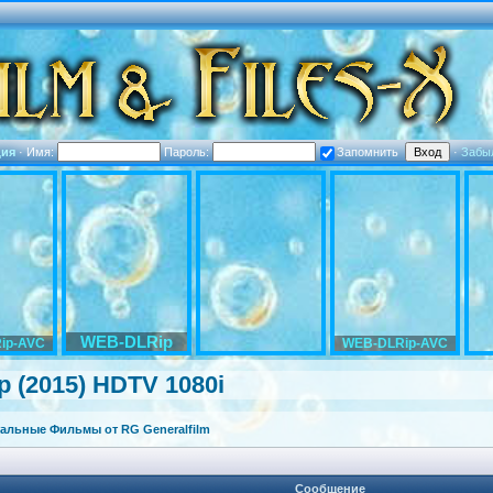
ция
·
Имя:
Пароль:
Запомнить
·
Забы
WEB-DLRip
ip-AVC
WEB-DLRip-AVC
 (2015) HDTV 1080i
альные Фильмы от RG Generalfilm
Сообщение