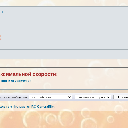
lm
аксимальной скорости!
йтинг и ограничения
казать сообщения:
альные Фильмы от RG Generalfilm