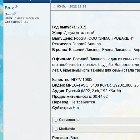
®
05-Июн-2022 13:28
Brux
Пол:
Стаж:
7 лет 8 месяцев
Сообщений:
31
Год выпуска
: 2015
Жанр
: Документальный
Выпущено
: Россия, ООО "ЗИМА ПРОДАКШН"
Режиссер
: Георгий Ананов
В ролях
: Василий Ливанов, Елена Ливанова, Бор
О фильме
: Василий Ливанов – один из самых п
его необычной творческой судьбе. Вопреки воле
лет. Серьёзным испытанием для семьи стала тр
Качество
: HDTV 1080i
Видео
: MPEG-4 AVC, 5400 Кбит/с, 1920x1080, 25 
Аудио
: Русский (MP2, 2 ch, 192 Кбит/с)
Продолжительность
: 00:44:02
Перевод:
Не требуется
Субтитры:
Нет
Скриншоты
MediaInfo
Релиз от
: Brux