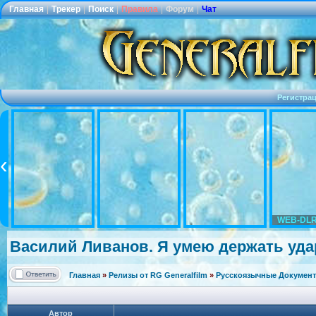
Главная
|
Трекер
|
Поиск
|
Правила
|
Форум
|
Чат
Регистра
WEB-DLR
Василий Ливанов. Я умею держать удар
Главная
»
Релизы от RG Generalfilm
»
Русскоязычные Документ
Автор