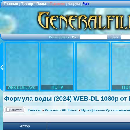
Главная
|
Трекер
|
Поиск
|
Правила
|
Форум
|
Чат
Регистрация
·
Имя:
Пароль:
HDTV
HD
WEB-DLRip-AVC
Формула воды (2024) WEB-DL 1080p от F
Главная
»
Релизы от RG Files-x
»
Мультфильмы Русскоязычные 
Автор