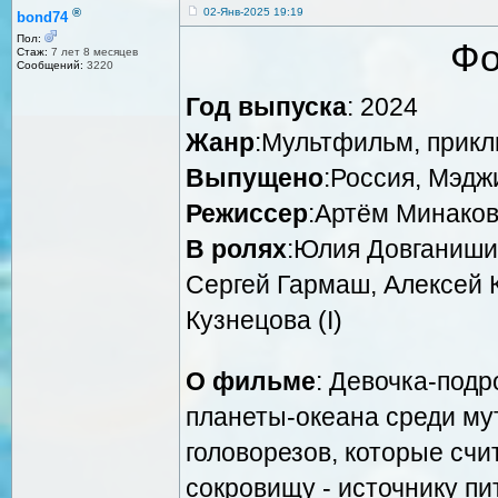
®
02-Янв-2025 19:19
bond74
Пол:
Фо
Стаж:
7 лет 8 месяцев
Сообщений:
3220
Год выпуска
: 2024
Жанр
:Мультфильм, прик
Выпущено
:Россия, Мэд
Режиссер
:Артём Минако
В ролях
:Юлия Довганиши
Сергей Гармаш, Алексей К
Кузнецова (I)
О фильме
: Девочка-подр
планеты-океана среди му
головорезов, которые счи
сокровищу - источнику пи