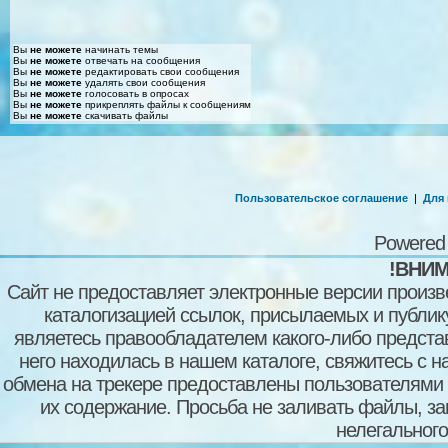
Вы
не можете
начинать темы
Вы
не можете
отвечать на сообщения
Вы
не можете
редактировать свои сообщения
Вы
не можете
удалять свои сообщения
Вы
не можете
голосовать в опросах
Вы
не можете
прикреплять файлы к сообщениям
Вы
не можете
скачивать файлы
Пользовательское соглашение
|
Для
Powered
!ВНИМ
Сайт не предоставляет электронные версии произв
каталогизацией ссылок, присылаемых и публи
являетесь правообладателем какого-либо представ
него находилась в нашем каталоге, свяжитесь с 
обмена на трекере предоставлены пользователями с
их содержание. Просьба не заливать файлы, з
нелегального