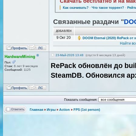
Скачать бесплатно и на ма
Как скачивать?
·
Что такое торрент?
·
Рейт
Связанные раздачи "
DOO
ДОБАВЛЕН
9 Окт 20
DOOM Eternal (2020) RePack от 
Найти вс
®
23-Май-2026 13:48
(спустя 9 месяцев 13 дней)
HardwareMining
Пол:
RePack обновлён до buil
Стаж:
6 лет 9 месяцев
Сообщений:
1125
SteamDB. Обновился ар
Показать сообщения:
Главная
»
Игры
»
Action
»
FPS (1st person)