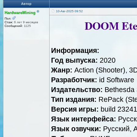
Автор
®
10-Авг-2025 09:52
HardwareMining
Пол:
DOOM Etern
Стаж:
6 лет 9 месяцев
Сообщений:
1125
Информация:
Год выпуска:
2020
Жанр:
Action (Shooter), 3
Разработчик:
id Software
Издательство:
Bethesda 
Тип издания:
RePack (St
Версия игры:
build 2324
Язык интерфейса:
Русск
Язык озвучки:
Русский, 