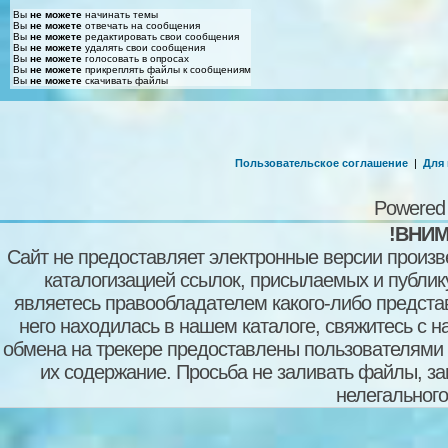
Вы
не можете
начинать темы
Вы
не можете
отвечать на сообщения
Вы
не можете
редактировать свои сообщения
Вы
не можете
удалять свои сообщения
Вы
не можете
голосовать в опросах
Вы
не можете
прикреплять файлы к сообщениям
Вы
не можете
скачивать файлы
Пользовательское соглашение
|
Для
Powered
!ВНИМ
Сайт не предоставляет электронные версии произв
каталогизацией ссылок, присылаемых и публи
являетесь правообладателем какого-либо представ
него находилась в нашем каталоге, свяжитесь с 
обмена на трекере предоставлены пользователями с
их содержание. Просьба не заливать файлы, з
нелегального