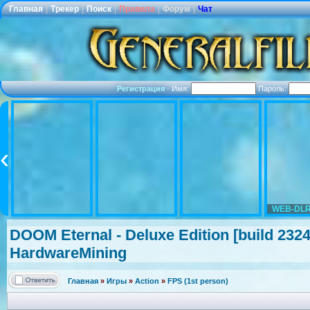
Главная
|
Трекер
|
Поиск
|
Правила
|
Форум
|
Чат
Регистрация
·
Имя:
Пароль:
WEB-DLR
DOOM Eternal - Deluxe Edition [build 232
HardwareMini
ng
Главная
»
Игры
»
Action
»
FPS (1st person)