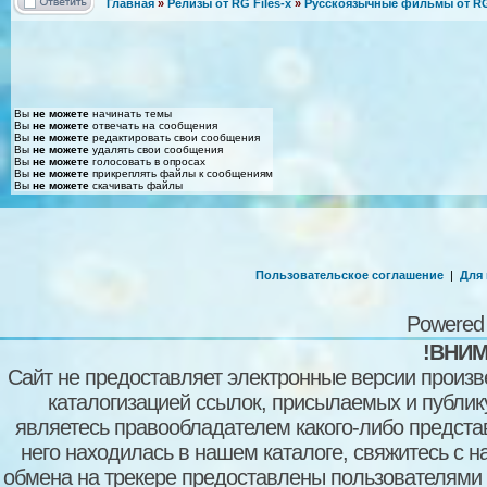
Главная
»
Релизы от RG Files-x
»
Русскоязычные фильмы от RG 
Вы
не можете
начинать темы
Вы
не можете
отвечать на сообщения
Вы
не можете
редактировать свои сообщения
Вы
не можете
удалять свои сообщения
Вы
не можете
голосовать в опросах
Вы
не можете
прикреплять файлы к сообщениям
Вы
не можете
скачивать файлы
Пользовательское соглашение
|
Для
Powered
!ВНИМ
Сайт не предоставляет электронные версии произв
каталогизацией ссылок, присылаемых и публи
являетесь правообладателем какого-либо представ
него находилась в нашем каталоге, свяжитесь с 
обмена на трекере предоставлены пользователями с