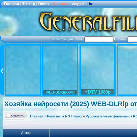
Главная
|
Трекер
|
Поиск
|
Правила
|
Форум
|
Чат
Регистрация
·
Имя:
Пароль:
HDTV 1080p
WEB-DLRip-AVC
Хозяйка нейросети (2025) WEB-DLRip от 
Главная
»
Релизы от RG Files-x
»
Русскоязычные фильмы от RG 
Автор