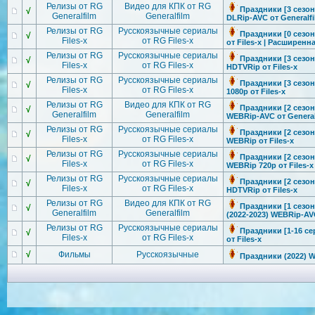
Релизы от RG
Видео для КПК от RG
Праздники [3 сезон:
√
Generalfilm
Generalfilm
DLRip-AV
C от Generalf
Релизы от RG
Русскоязычные сериалы
Праздники [0 сезон:
√
Files-x
от RG Files-x
от Files-x | Расширенн
Релизы от RG
Русскоязычные сериалы
Праздники [3 сезон:
√
Files-x
от RG Files-x
HDTVRip от Files-x
Релизы от RG
Русскоязычные сериалы
Праздники [3 сезон:
√
Files-x
от RG Files-x
1080p от Files-x
Релизы от RG
Видео для КПК от RG
Праздники [2 сезон:
√
Generalfilm
Generalfilm
WEBRip-AVC от General
Релизы от RG
Русскоязычные сериалы
Праздники [2 сезон:
√
Files-x
от RG Files-x
WEBRip от Files-х
Релизы от RG
Русскоязычные сериалы
Праздники [2 сезон:
√
Files-x
от RG Files-x
WEBRip 720p от Files-х
Релизы от RG
Русскоязычные сериалы
Праздники [2 сезон:
√
Files-x
от RG Files-x
HDTVRip от Files-x
Релизы от RG
Видео для КПК от RG
Праздники [1 сезон
√
Generalfilm
Generalfilm
(2022-2023) WEBRip-AVC
Релизы от RG
Русскоязычные сериалы
Праздники [1-16 се
√
Files-x
от RG Files-x
от Files-х
√
Фильмы
Русскоязычные
Праздники (2022) 