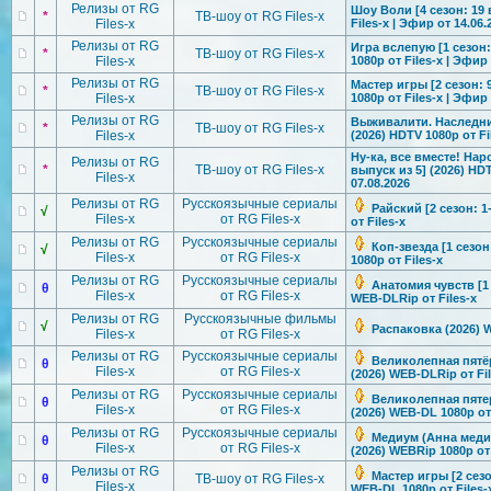
Релизы от RG
Шоу Воли [4 сезон: 19 
*
ТВ-шоу от RG Files-x
Files-x
Files-x | Эфир от 14.06.
Релизы от RG
Игра вслепую [1 сезон:
*
ТВ-шоу от RG Files-x
Files-x
1080р от Files-x | Эфир 
Релизы от RG
Мастер игры [2 сезон: 
*
ТВ-шоу от RG Files-x
Files-x
1080р от Files-x | Эфир 
Релизы от RG
Выживалити. Наследник
*
ТВ-шоу от RG Files-x
Files-x
(2026) HDTV 1080р от Fi
Ну-ка, все вместе! Нар
Релизы от RG
*
ТВ-шоу от RG Files-x
выпуск из 5] (2026) HDT
Files-x
07.08.2026
Релизы от RG
Русскоязычные сериалы
Райский [2 сезон: 1
√
Files-x
от RG Files-x
от Files-x
Релизы от RG
Русскоязычные сериалы
Коп-звезда [1 сезон
√
Files-x
от RG Files-x
1080p от Files-x
Релизы от RG
Русскоязычные сериалы
Анатомия чувств [1 
θ
Files-x
от RG Files-x
WEB-DLRip от Files-x
Релизы от RG
Русскоязычные фильмы
√
Распаковка (2026) W
Files-x
от RG Files-x
Релизы от RG
Русскоязычные сериалы
Великолепная
пятёр
θ
Files-x
от RG Files-x
(2026) WEB-DLRip от Fil
Релизы от RG
Русскоязычные сериалы
Великолепная
пятер
θ
Files-x
от RG Files-x
(2026) WEB-DL 1080p от 
Релизы от RG
Русскоязычные сериалы
Медиум (Анна медиум
θ
Files-x
от RG Files-x
(2026) WEBRip 1080p от 
Релизы от RG
Мастер игры [2 сезо
θ
ТВ-шоу от RG Files-x
Files-x
WEB-DL 1080p от Files-