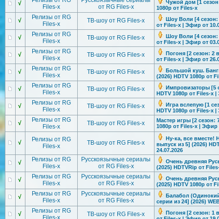
Релизы от RG
Русскоязычные сериалы
Чужой дом [1 сезон:
√
Files-x
от RG Files-x
1080p от Files-x
Релизы от RG
Шоу Воли [4 сезон:
√
ТВ-шоу от RG Files-x
Files-x
от Files-x | Эфир от 10.
Релизы от RG
Шоу Воли [4 сезон:
√
ТВ-шоу от RG Files-x
Files-x
от Files-x | Эфир от 03.
Релизы от RG
Погоня [2 сезон: 2 
√
ТВ-шоу от RG Files-x
Files-x
от Files-x | Эфир от 26.
Релизы от RG
Большой куш. Бангк
√
ТВ-шоу от RG Files-x
Files-x
(2026) HDTV 1080р от Fi
Релизы от RG
Импровизатор
ы [5 
√
ТВ-шоу от RG Files-x
Files-x
HDTV 1080р от Files-x |
Релизы от RG
Игра вслепую [1 сез
√
ТВ-шоу от RG Files-x
Files-x
HDTV 1080р от Files-x |
Релизы от RG
Мастер игры [2 сезон: 
√
ТВ-шоу от RG Files-x
Files-x
1080р от Files-x | Эфир 
Ну-ка, все вместе! 
Релизы от RG
√
ТВ-шоу от RG Files-x
выпуск из 5] (2026) HDT
Files-x
24.07.2026
Релизы от RG
Русскоязычные сериалы
Очень древняя Русь 
√
Files-x
от RG Files-x
(2025) HDTVRip от Files
Релизы от RG
Русскоязычные сериалы
Очень древняя Русь 
√
Files-x
от RG Files-x
(2025) HDTV 1080p от Fi
Релизы от RG
Русскоязычные сериалы
Балабол (Одинокий 
√
Files-x
от RG Files-x
серии из 24] (2026) WE
Релизы от RG
Погоня [2 сезон: 1 
√
ТВ-шоу от RG Files-x
Files-x
от Files-x | Эфир от 19.