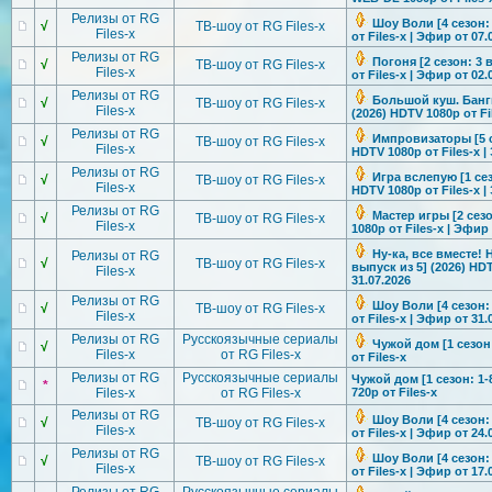
Релизы от RG
Шоу Воли [4 сезон:
√
ТВ-шоу от RG Files-x
Files-x
от Files-x | Эфир от 07.
Релизы от RG
Погоня [2 сезон: 3 
√
ТВ-шоу от RG Files-x
Files-x
от Files-x | Эфир от 02.
Релизы от RG
Большой куш. Бангк
√
ТВ-шоу от RG Files-x
Files-x
(2026) HDTV 1080р от Fi
Релизы от RG
Импровизатор
ы [5 
√
ТВ-шоу от RG Files-x
Files-x
HDTV 1080р от Files-x |
Релизы от RG
Игра вслепую [1 сез
√
ТВ-шоу от RG Files-x
Files-x
HDTV 1080р от Files-x |
Релизы от RG
Мастер игры [2 сезо
√
ТВ-шоу от RG Files-x
Files-x
1080р от Files-x | Эфир 
Ну-ка, все вместе! 
Релизы от RG
√
ТВ-шоу от RG Files-x
выпуск из 5] (2026) HDT
Files-x
31.07.2026
Релизы от RG
Шоу Воли [4 сезон:
√
ТВ-шоу от RG Files-x
Files-x
от Files-x | Эфир от 31.
Релизы от RG
Русскоязычные сериалы
Чужой дом [1 сезон:
√
Files-x
от RG Files-x
от Files-x
Релизы от RG
Русскоязычные сериалы
Чужой дом [1 сезон: 1-
*
Files-x
от RG Files-x
720p от Files-x
Релизы от RG
Шоу Воли [4 сезон:
√
ТВ-шоу от RG Files-x
Files-x
от Files-x | Эфир от 24.
Релизы от RG
Шоу Воли [4 сезон:
√
ТВ-шоу от RG Files-x
Files-x
от Files-x | Эфир от 17.