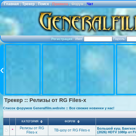
Главная
|
Трекер
|
Поиск
|
Правила
|
Форум
|
Чат
Регистрация
·
Имя:
Пароль:
Трекер :: Релизы от RG Files-x
Список форумов Generalfilm.website :: Все свежие новинки у нас!
КАТЕГОРИЯ
ФОРУМ
Релизы от RG
Большой куш. Бангкок [
*
ТВ-шоу от RG Files-x
Files-x
(2026) HDTV 1080р от Fi