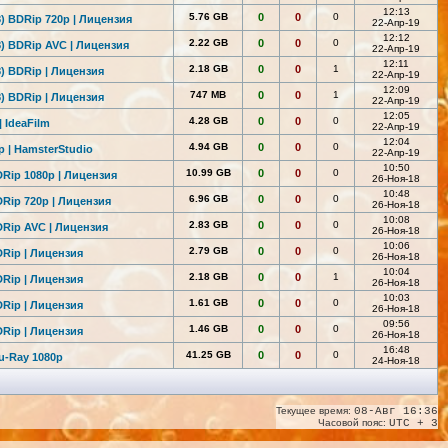
12:13
5.76 GB
0
0
0
) BDRip 720p | Лицензия
22-Апр-19
12:12
2.22 GB
0
0
0
) BDRip AVC | Лицензия
22-Апр-19
12:11
2.18 GB
0
0
1
) BDRip | Лицензия
22-Апр-19
12:09
747 MB
0
0
1
) BDRip | Лицензия
22-Апр-19
12:05
4.28 GB
0
0
0
| IdeaFilm
22-Апр-19
12:04
4.94 GB
0
0
0
p | HamsterStudi
o
22-Апр-19
10:50
10.99 GB
0
0
0
Rip 1080p | Лицензия
26-Ноя-18
10:48
6.96 GB
0
0
0
Rip 720p | Лицензия
26-Ноя-18
10:08
2.83 GB
0
0
0
DRip AVC | Лицензия
26-Ноя-18
10:06
2.79 GB
0
0
0
DRip | Лицензия
26-Ноя-18
10:04
2.18 GB
0
0
1
DRip | Лицензия
26-Ноя-18
10:03
1.61 GB
0
0
0
DRip | Лицензия
26-Ноя-18
09:56
1.46 GB
0
0
0
DRip | Лицензия
26-Ноя-18
16:48
41.25 GB
0
0
0
u-Ray 1080p
24-Ноя-18
Текущее время:
08-Авг 16:36
Часовой пояс:
UTC + 3