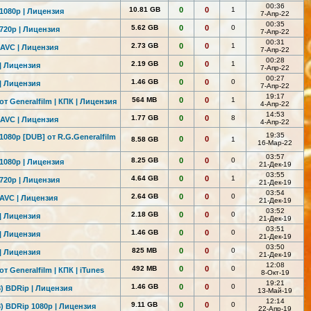
00:36
10.81 GB
0
0
1
 1080p | Лицензия
7-Апр-22
00:35
5.62 GB
0
0
0
 720p | Лицензия
7-Апр-22
00:31
2.73 GB
0
0
1
-AVC | Лицензия
7-Апр-22
00:28
2.19 GB
0
0
1
 | Лицензия
7-Апр-22
00:27
1.46 GB
0
0
0
 | Лицензия
7-Апр-22
19:17
564 MB
0
0
1
от Generalfilm | КПК | Лицензия
4-Апр-22
14:53
1.77 GB
0
0
8
-AVC | Лицензия
4-Апр-22
19:35
1080p [DUB] от R.G.Generalf
ilm
0
0
8.58 GB
1
16-Мар-22
03:57
8.25 GB
0
0
0
 1080p | Лицензия
21-Дек-19
03:55
4.64 GB
0
0
1
 720p | Лицензия
21-Дек-19
03:54
2.64 GB
0
0
0
 AVC | Лицензия
21-Дек-19
03:52
2.18 GB
0
0
0
 | Лицензия
21-Дек-19
03:51
1.46 GB
0
0
0
 | Лицензия
21-Дек-19
03:50
825 MB
0
0
0
 | Лицензия
21-Дек-19
12:08
492 MB
0
0
0
т Generalfilm | КПК | iTunes
8-Окт-19
19:21
1.46 GB
0
0
0
) BDRip | Лицензия
13-Май-19
12:14
9.11 GB
0
0
0
) BDRip 1080p | Лицензия
22-Апр-19