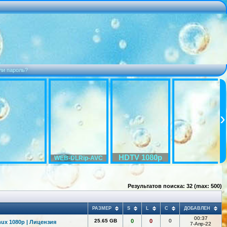
ли пароль?
HDTV 1080p
WEB-DLRip-AVC
Результатов поиска: 32 (max: 500)
РАЗМЕР
S
L
C
ДОБАВЛЕН
00:37
25.65 GB
0
0
0
mux 1080p | Лицензия
7-Апр-22