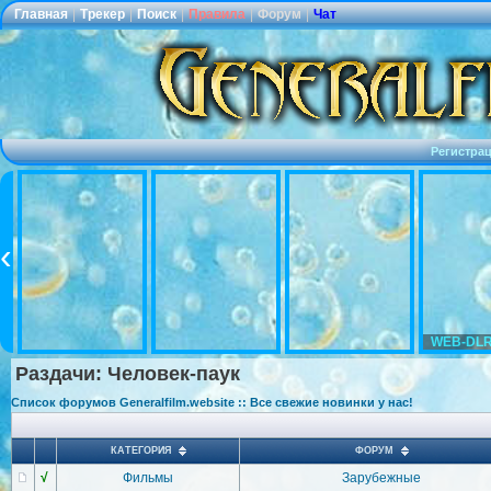
Главная
|
Трекер
|
Поиск
|
Правила
|
Форум
|
Чат
Регистра
WEB-DLR
Раздачи: Человек-паук
Список форумов Generalfilm.website :: Все свежие новинки у нас!
КАТЕГОРИЯ
ФОРУМ
√
Фильмы
Зарубежные