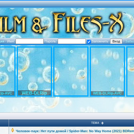
ция
·
Имя:
Пароль:
Запомнить
·
Забы
WEB-DLRip
ip-AVC
WEB-DLRip-AVC
ТЕМА
Человек-паук
: Нет пути домой / Spider-Man: No Way Home (2021) BDRe