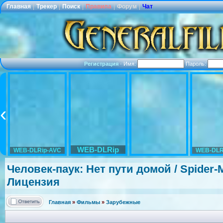
Главная
|
Трекер
|
Поиск
|
Правила
|
Форум
|
Чат
Регистрация
·
Имя:
Пароль:
WEB-DLRip
WEB-DLRip-AVC
WEB-DLR
Человек-паук
: Нет пути домой / Spider
Лицензия
Главная
»
Фильмы
»
Зарубежные