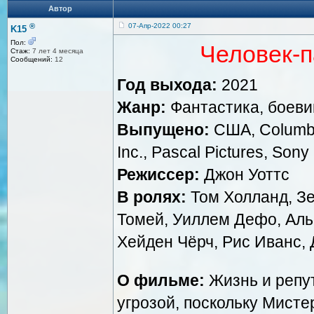
Автор
®
07-Апр-2022 00:27
K15
Пол:
Человек-п
Стаж:
7 лет 4 месяца
Сообщений:
12
Год выхода:
2021
Жанр:
Фантастика, боеви
Выпущено:
США, Columbia
Inc., Pascal Pictures, Sony
Режиссер:
Джон Уоттс
В ролях:
Том Холланд, Зе
Томей, Уиллем Дефо, Ал
Хейден Чёрч, Рис Иванс,
О фильме:
Жизнь и репу
угрозой, поскольку Мист