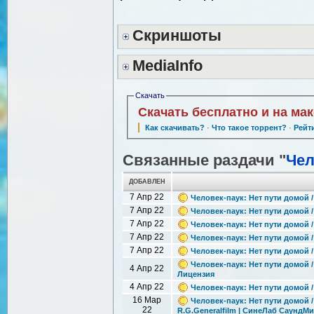
Скриншоты
MediaInfo
Скачать
Скачать бесплатно и на ма
Как скачивать?
·
Что такое торрент?
·
Рейт
Связанные раздачи "
Чел
ДОБАВЛЕН
7 Апр 22
Человек-паук: Нет пути домой 
7 Апр 22
Человек-паук: Нет пути домой /
7 Апр 22
Человек-паук: Нет пути домой /
7 Апр 22
Человек-паук: Нет пути домой /
7 Апр 22
Человек-паук: Нет пути домой /
Человек-паук: Нет пути домой / 
4 Апр 22
Лицензия
4 Апр 22
Человек-паук: Нет пути домой /
16 Мар
Человек-паук: Нет пути домой /
22
R.G.Generalfilm | СинеЛаб СаундМ