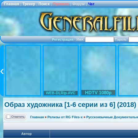
Главная
|
Трекер
|
Поиск
|
Правила
|
Форум
|
Чат
Регистрация
·
Имя:
Пароль:
HDTV 1080p
WEB-DLRip-AVC
Образ художника [1-6 серии из 6] (2018)
Главная
»
Релизы от RG Files-x
»
Русскоязычные Документальн
Автор