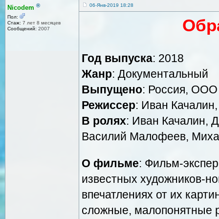
®
06-Янв-2019 18:28
Nicodem
Пол:
Обр
Стаж:
7 лет 8 месяцев
Сообщений:
2007
Год выпуска
: 2018
Жанр
: Документальный
Выпущено
: Россия, ОО
Режиссер
: Иван Качалин
В ролях
: Иван Качалин, 
Василий Малофеев, Михаи
О фильме
: Фильм-экспе
известных художников-но
впечатлениях от их карти
сложные, малопонятные р