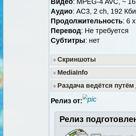
Видео
: MPEG-4 AVC, ~ 16
Аудио
: AC3, 2 ch, 192 Кби
Продолжительность
: 6 
Перевод
: Не требуется
Cубтитры
: нет
Скриншоты
MediaInfo
Раздача ведётся путём
Релиз от:
Релиз подготовле