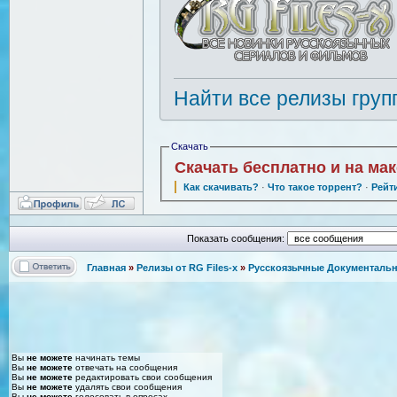
Найти все релизы груп
Скачать
Скачать бесплатно и на ма
Как скачивать?
·
Что такое торрент?
·
Рейт
Показать сообщения:
Главная
»
Релизы от RG Files-x
»
Русскоязычные Документальн
Вы
не можете
начинать темы
Вы
не можете
отвечать на сообщения
Вы
не можете
редактировать свои сообщения
Вы
не можете
удалять свои сообщения
Вы
не можете
голосовать в опросах