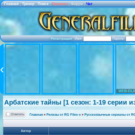
Главная
|
Трекер
|
Поиск
|
Правила
|
Форум
|
Чат
Регистрация
·
Имя:
Пароль:
WEB-DLR
Арбатские тайны [1 сезон: 1-19 серии из 
Главная
»
Релизы от RG Files-x
»
Русскоязычные сериалы от RG 
Автор