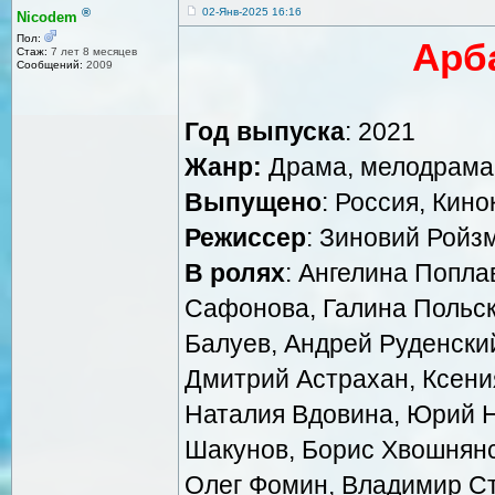
®
02-Янв-2025 16:16
Nicodem
Пол:
Арб
Стаж:
7 лет 8 месяцев
Сообщений:
2009
Год выпуска
: 2021
Жанр:
Драма, мелодрама
Выпущено
: Россия, Кин
Режиссер
: Зиновий Ройз
В ролях
: Ангелина Попла
Сафонова, Галина Польск
Балуев, Андрей Руденски
Дмитрий Астрахан, Ксени
Наталия Вдовина, Юрий Н
Шакунов, Борис Хвошнянс
Олег Фомин, Владимир Ст