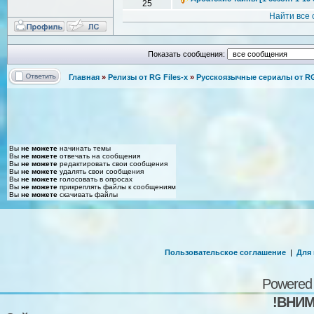
25
Найти все
Показать сообщения:
Главная
»
Релизы от RG Files-x
»
Русскоязычные сериалы от RG 
Вы
не можете
начинать темы
Вы
не можете
отвечать на сообщения
Вы
не можете
редактировать свои сообщения
Вы
не можете
удалять свои сообщения
Вы
не можете
голосовать в опросах
Вы
не можете
прикреплять файлы к сообщениям
Вы
не можете
скачивать файлы
Пользовательское соглашение
|
Для
Powered
!ВНИМ