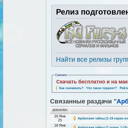
Релиз подготовле
Найти все релизы груп
Скачать
Скачать бесплатно и на ма
Как скачивать?
·
Что такое торрент?
·
Рейт
Связанные раздачи "
Арб
ДОБАВЛЕН
20 Янв
Арбатские тайны [1-19 серии из 
25
16 Янв
Арбатские тайны [1 сезон: 1-19 