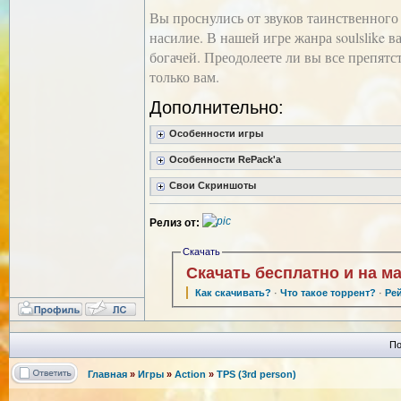
Вы проснулись от звуков таинственного
насилие. В нашей игре жанра soulslike 
богачей. Преодолеете ли вы все препят
только вам.
Дополнительно:
Особенности игры
Особенности RePack'a
Свои Скриншоты
Релиз от:
Скачать
Скачать бесплатно и на м
Как скачивать?
·
Что такое торрент?
·
Ре
По
Главная
»
Игры
»
Action
»
TPS (3rd person)