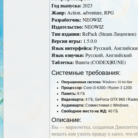
Год выпуска:
2023
Жанр:
Action, adventure, RPG
Разработчик:
NEOWIZ
Издательство:
NEOWIZ
Тип издания:
RePack (Steam Лицензии)
Версия игры:
1.5.0.0
Язык интерфейса:
Русский, Английски
Язык озвучки:
Русский, Aнглийский
Таблетка:
Вшита (CODEX|RUNE)
Системные требования:
Операционная система:
Windows 10 64-бит
Процессор:
Core i3-6300 / Ryzen 3 1200
Память:
8 ГБ
Видеокарта:
4 ГБ, GeForce GTX 960 / Rade
Аудиокарта:
Совместимая с Windows
Свободное место на ЖД:
40 ГБ
Описание:
Вы — марионетка, созданная Джеппетто
мешать вам узнать правду о хаосе, что об