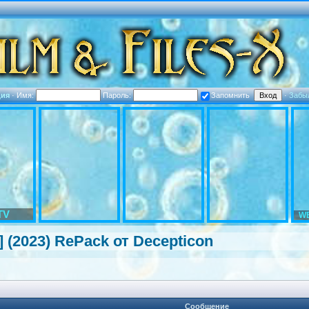
ция
·
Имя:
Пароль:
Запомнить
·
Забы
TV
WE
s] (2023) RePack от Decepticon
Сообщение