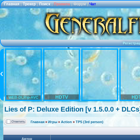
Главная
|
Трекер
|
Поиск
|
Правила
|
Форум
|
Чат
Регистра
HDTV
HD
WEB-DLRip-AVC
Lies of P: Deluxe Edition [v 1.5.0.0 + DLC
Главная
»
Игры
»
Action
»
TPS (3rd person)
Автор