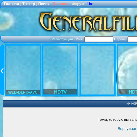
Главная
|
Трекер
|
Поиск
|
Правила
|
Форум
|
Чат
Регистрация
·
Имя:
Пароль:
HDTV
HD
WEB-DLRip-AVC
ИНФОР
Темы, которую вы запр
Вернуться 