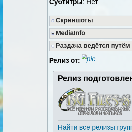
Субтитры
: Нет
Скриншоты
MediaInfo
Раздача ведётся путём
Релиз от:
Релиз подготовле
Найти все релизы груп