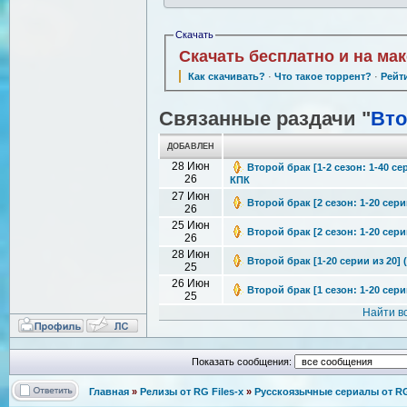
Скачать
Скачать бесплатно и на ма
Как скачивать?
·
Что такое торрент?
·
Рейт
Связанные раздачи "
Вто
ДОБАВЛЕН
28 Июн
Второй брак [1-2 сезон: 1-40 се
26
КПК
27 Июн
Второй брак [2 сезон: 1-20 сери
26
25 Июн
Второй брак [2 сезон: 1-20 серии
26
28 Июн
Второй брак [1-20 серии из 20] 
25
26 Июн
Второй брак [1 сезон: 1-20 серии
25
Найти в
Показать сообщения:
Главная
»
Релизы от RG Files-x
»
Русскоязычные сериалы от RG 