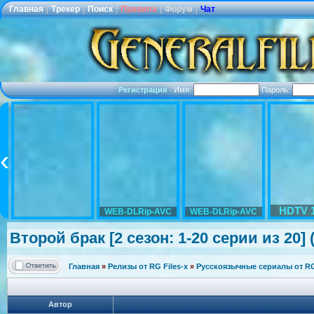
Главная
|
Трекер
|
Поиск
|
Правила
|
Форум
|
Чат
Регистрация
·
Имя:
Пароль:
HDTV 
WEB-DLRip-AVC
WEB-DLRip-AVC
Второй брак [2 сезон: 1-20 серии из 20] 
Главная
»
Релизы от RG Files-x
»
Русскоязычные сериалы от RG 
Автор