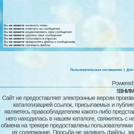
Вы
не можете
начинать темы
Вы
не можете
отвечать на сообщения
Вы
не можете
редактировать свои сообщения
Вы
не можете
удалять свои сообщения
Вы
не можете
голосовать в опросах
Вы
не можете
прикреплять файлы к сообщениям
Вы
не можете
скачивать файлы
Пользовательское соглашение
|
Для
Powered
!ВНИМ
Сайт не предоставляет электронные версии произв
каталогизацией ссылок, присылаемых и публи
являетесь правообладателем какого-либо представ
него находилась в нашем каталоге, свяжитесь с 
обмена на трекере предоставлены пользователями с
их содержание. Просьба не заливать файлы, з