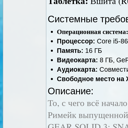
Таблетка:
Вшита (R
Системные требо
Операционная система
Процессор:
Core i5-86
Память:
16 ГБ
Видеокарта:
8 ГБ, GeF
Аудиокарта:
Совмести
Свободное место на 
Описание:
То, с чего всё начало
Римейк выпущенной
GEAR SOLID 3: SN