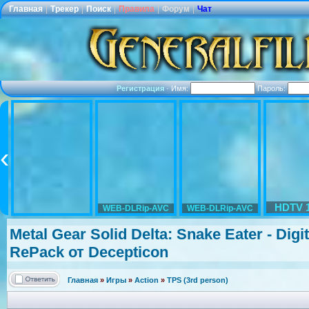
Главная
|
Трекер
|
Поиск
|
Правила
|
Форум
|
Чат
Регистрация
·
Имя:
Пароль:
HDTV 
WEB-DLRip-AVC
WEB-DLRip-AVC
Metal Gear Solid Delta: Snake Eater - Digit
RePack от Decepticon
Главная
»
Игры
»
Action
»
TPS (3rd person)