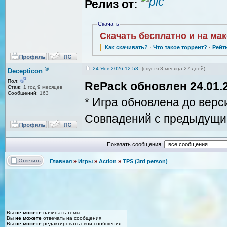
Релиз от:
Скачать
Скачать бесплатно и на ма
Как скачивать?
·
Что такое торрент?
·
Рейт
®
24-Янв-2026 12:53
(спустя 3 месяца 27 дней)
Decepticon
Пол:
RePack обновлен 24.01.2
Стаж:
1 год 9 месяцев
Сообщений:
163
* Игра обновлена до вер
Совпадений с предыдущи
Показать сообщения:
Главная
»
Игры
»
Action
»
TPS (3rd person)
Вы
не можете
начинать темы
Вы
не можете
отвечать на сообщения
Вы
не можете
редактировать свои сообщения