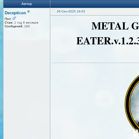
Автор
®
26-Сен-2025 19:03
Decepticon
Пол:
METAL G
Стаж:
1 год 9 месяцев
Сообщений:
163
EATER.v.1.2.