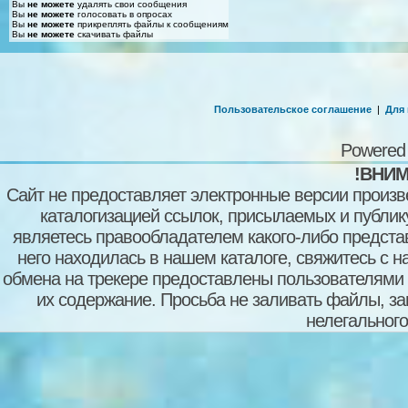
Вы
не можете
удалять свои сообщения
Вы
не можете
голосовать в опросах
Вы
не можете
прикреплять файлы к сообщениям
Вы
не можете
скачивать файлы
Пользовательское соглашение
|
Для
Powered
!ВНИМ
Сайт не предоставляет электронные версии произв
каталогизацией ссылок, присылаемых и публи
являетесь правообладателем какого-либо представ
него находилась в нашем каталоге, свяжитесь с 
обмена на трекере предоставлены пользователями с
их содержание. Просьба не заливать файлы, з
нелегального