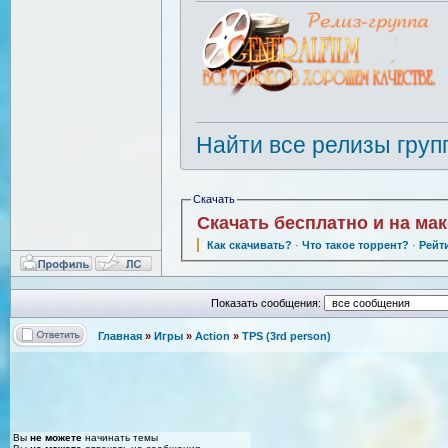
Найти все релизы груп
Скачать
Скачать бесплатно и на ма
Как скачивать?
·
Что такое торрент?
·
Рейт
Показать сообщения:
Главная
»
Игры
»
Action
»
TPS (3rd person)
Вы
не можете
начинать темы