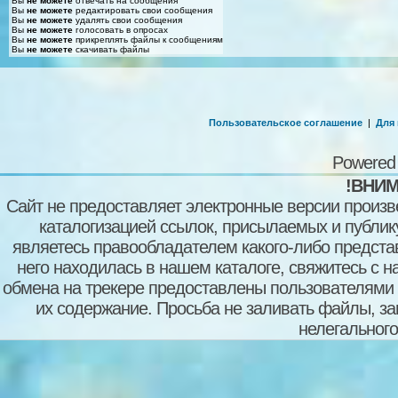
Вы
не можете
отвечать на сообщения
Вы
не можете
редактировать свои сообщения
Вы
не можете
удалять свои сообщения
Вы
не можете
голосовать в опросах
Вы
не можете
прикреплять файлы к сообщениям
Вы
не можете
скачивать файлы
Пользовательское соглашение
|
Для
Powered
!ВНИМ
Сайт не предоставляет электронные версии произв
каталогизацией ссылок, присылаемых и публи
являетесь правообладателем какого-либо представ
него находилась в нашем каталоге, свяжитесь с 
обмена на трекере предоставлены пользователями с
их содержание. Просьба не заливать файлы, з
нелегального