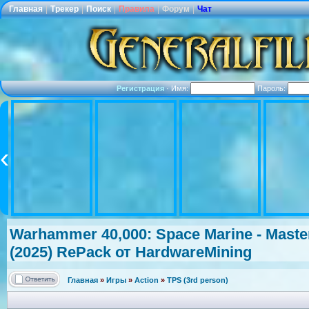
Главная
|
Трекер
|
Поиск
|
Правила
|
Форум
|
Чат
Регистрация
·
Имя:
Пароль:
Warhammer 40,000: Space Marine - Master 
(2025) RePack от HardwareMini
ng
Главная
»
Игры
»
Action
»
TPS (3rd person)