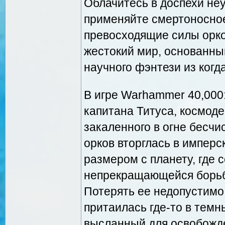
Облачитесь в доспехи не
применяйте смертоносное
превосходящие силы орко
жестокий мир, основанны
научного фэнтези из когд
В игре Warhammer 40,000:
капитана Титуса, космод
закаленного в огне бесч
орков вторглась в имперс
размером с планету, где
непрекращающейся борьб
Потерять ее недопустимо,
притаилась где-то в темн
высланный для освобожде