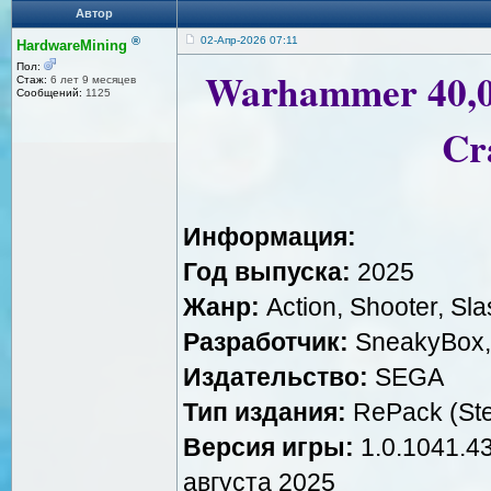
Автор
®
02-Апр-2026 07:11
HardwareMining
Пол:
Warhammer 40,00
Стаж:
6 лет 9 месяцев
Сообщений:
1125
Cr
Информация:
Год выпуска:
2025
Жанр:
Action, Shooter, Sla
Разработчик:
SneakyBox, 
Издательство:
SEGA
Тип издания:
RePack (St
Версия игры:
1.0.1041.43
августа 2025