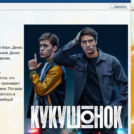
н Керн, Денис
наев, Денис
днова,
и
тся, что
р принимает
книг. Потакая
аботать в
емейный