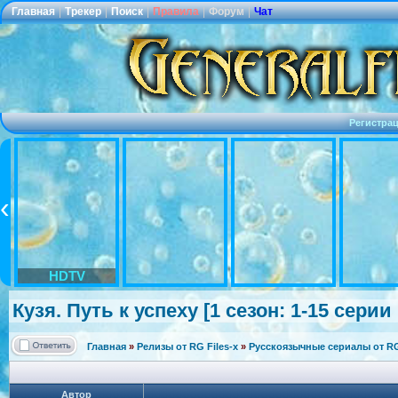
Главная
|
Трекер
|
Поиск
|
Правила
|
Форум
|
Чат
Регистра
HDTV
Кузя. Путь к успеху [1 сезон: 1-15 серии
Главная
»
Релизы от RG Files-x
»
Русскоязычные сериалы от RG 
Автор