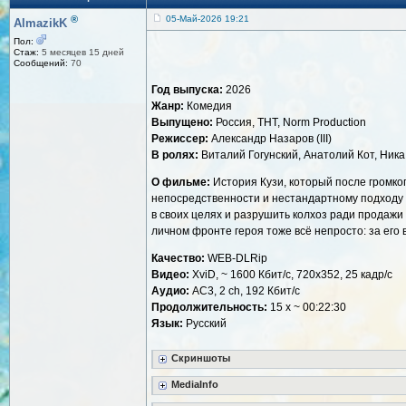
®
05-Май-2026 19:21
AlmazikK
Пол:
Стаж:
5 месяцев 15 дней
Сообщений:
70
Год выпуска:
2026
Жанр:
Комедия
Выпущено:
Россия, ТНТ, Norm Production
Режиссер:
Александр Назаров (III)
В ролях:
Виталий Гогунский, Анатолий Кот, Ника
О фильме:
История Кузи, который после громког
непосредственности и нестандартному подходу К
в своих целях и разрушить колхоз ради продажи
личном фронте героя тоже всё непросто: за его
Качество:
WEB-DLRip
Видео:
XviD, ~ 1600 Кбит/с, 720x352, 25 кадр/с
Аудио:
AC3, 2 ch, 192 Кбит/с
Продолжительность:
15 x ~ 00:22:30
Язык:
Русский
Скриншоты
MediaInfo