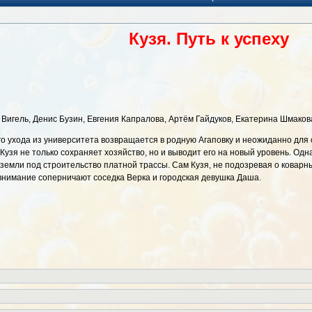
Кузя. Путь к успеху
 Вигель, Денис Бузин, Евгения Капралова, Артём Гайдуков, Екатерина Шмако
о ухода из университета возвращается в родную Агаповку и неожиданно для 
узя не только сохраняет хозяйство, но и выводит его на новый уровень. Одн
 земли под строительство платной трассы. Сам Кузя, не подозревая о коварн
 внимание соперничают соседка Верка и городская девушка Даша.