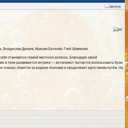
ва, Владислав Дунаев, Максим Батенёв, Глеб Шевченко
себя становится главой местного колхоза. Благодаря своей
ако в тени развивается интрига — антагонист пытается использовать Кузю
ых планах, борется за родную Агаповку и продолжает идти своим путём. На