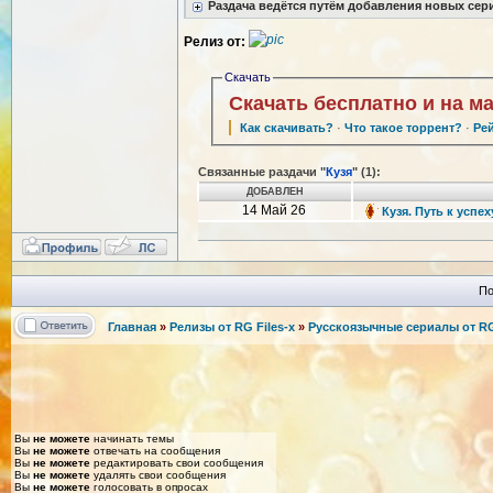
Раздача ведётся путём добавления новых сер
Релиз от:
Скачать
Скачать бесплатно и на м
Как скачивать?
·
Что такое торрент?
·
Ре
Связанные раздачи "
Кузя
" (1):
ДОБАВЛЕН
14 Май 26
Кузя. Путь к успех
По
Главная
»
Релизы от RG Files-x
»
Русскоязычные сериалы от RG 
Вы
не можете
начинать темы
Вы
не можете
отвечать на сообщения
Вы
не можете
редактировать свои сообщения
Вы
не можете
удалять свои сообщения
Вы
не можете
голосовать в опросах