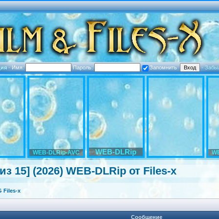
ция
·
Имя:
Пароль:
Запомнить
·
Забы
WEB-DLRip
WEB-DLRip-AVC
WE
 из 15] (2026) WEB-DLRip от Files-x
Files-x
Сообщение