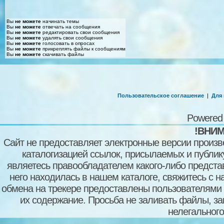
Вы
не можете
начинать темы
Вы
не можете
отвечать на сообщения
Вы
не можете
редактировать свои сообщения
Вы
не можете
удалять свои сообщения
Вы
не можете
голосовать в опросах
Вы
не можете
прикреплять файлы к сообщениям
Вы
не можете
скачивать файлы
Пользовательское соглашение
|
Для
Powered
!ВНИМ
Сайт не предоставляет электронные версии произв
каталогизацией ссылок, присылаемых и публи
являетесь правообладателем какого-либо представ
него находилась в нашем каталоге, свяжитесь с 
обмена на трекере предоставлены пользователями с
их содержание. Просьба не заливать файлы, з
нелегального