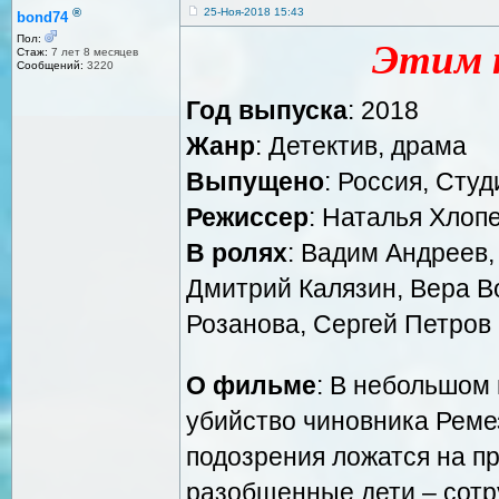
®
25-Ноя-2018 15:43
bond74
Пол:
Этим 
Стаж:
7 лет 8 месяцев
Сообщений:
3220
Год выпуска
: 2018
Жанр
: Детектив, драма
Выпущено
: Россия, Сту
Режиссер
: Наталья Хлоп
В ролях
: Вадим Андреев,
Дмитрий Калязин, Вера В
Розанова, Сергей Петров (
О фильме
: В небольшом
убийство чиновника Ремез
подозрения ложатся на пр
разобщенные дети – сотр