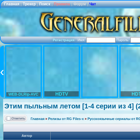
Главная
|
Трекер
|
Поиск
|
Правила
|
Форум
|
Чат
Регистрация
·
Имя:
Пароль:
HDTV
HD
WEB-DLRip-AVC
Этим пыльным летом [1-4 серии из 4] (2
Главная
»
Релизы от RG Files-x
»
Русскоязычные сериалы от RG 
Автор