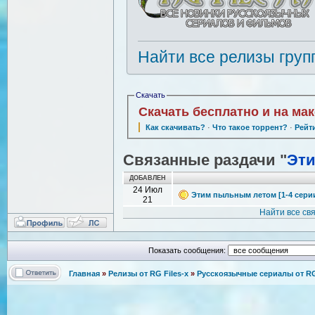
Найти все релизы груп
Скачать
Скачать бесплатно и на ма
Как скачивать?
·
Что такое торрент?
·
Рейт
Связанные раздачи "
Эт
ДОБАВЛЕН
24 Июл
Этим пыльным летом [1-4 серии 
21
Найти все св
Показать сообщения:
Главная
»
Релизы от RG Files-x
»
Русскоязычные сериалы от RG 