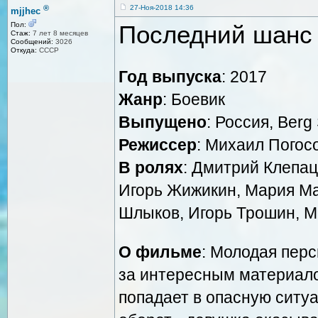
®
27-Ноя-2018 14:36
mjjhec
Последний шанс
Пол:
Стаж:
7 лет 8 месяцев
Сообщений:
3026
Откуда:
СССР
Год выпуска
: 2017
Жанр
: Боевик
Выпущено
: Россия, Berg
Режиссер
: Михаил Погос
В ролях
: Дмитрий Клепац
Игорь Жижикин, Мария Ма
Шлыков, Игорь Трошин, М
О фильме
: Молодая пер
за интересным материал
попадает в опасную сит