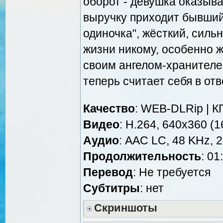
оборот - девушка оказыва
выручку приходит бывший 
одиночка", жёсткий, силь
жизни никому, особенно
своим ангелом-хранителем
теперь считает себя в отв
Качество
: WEB-DLRip | К
Видео
: Н.264, 640x360 (1
Аудио
: AAC LC, 48 KHz, 2
Продолжительность
: 01
Перевод
: Не требуется
Cубтитры
: нет
Скриншоты