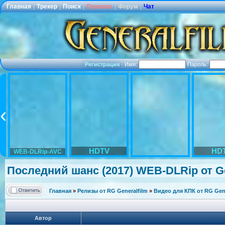
Главная
|
Трекер
|
Поиск
|
Правила
|
Форум
|
Чат
Регистрация
·
Имя:
Пароль:
HDTV
HD
WEB-DLRip-AVC
Последний шанс (2017) WEB-DLRip от Ge
Главная
»
Релизы от RG Generalfilm
»
Видео для КПК от RG Gene
Автор