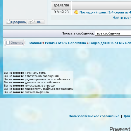
ДОБАВЛЕН
9 Май 23
Последний шанс [1-4 серии из 4]
Найти все
Показать сообщения:
Главная
»
Релизы от RG Generalfilm
»
Видео для КПК от RG Gene
Вы
не можете
начинать темы
Вы
не можете
отвечать на сообщения
Вы
не можете
редактировать свои сообщения
Вы
не можете
удалять свои сообщения
Вы
не можете
голосовать в опросах
Вы
не можете
прикреплять файлы к сообщениям
Вы
не можете
скачивать файлы
Пользовательское соглашение
|
Для
Powered