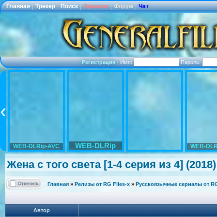
Главная
|
Трекер
|
Поиск
|
Правила
|
Форум
|
Чат
Регистрация
·
Имя:
Пароль:
WEB-DLRip
WEB-DLRip-AVC
WEB-DLR
Жена с того света [1-4 серия из 4] (2018
Главная
»
Релизы от RG Files-x
»
Русскоязычные сериалы от RG 
Автор