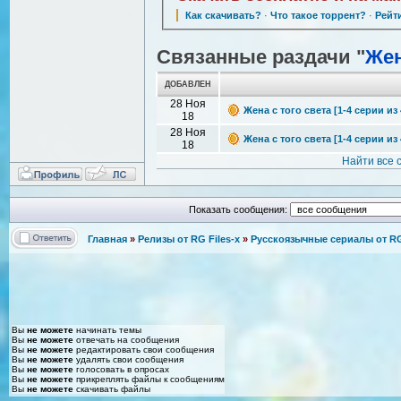
Как скачивать?
·
Что такое торрент?
·
Рейт
Связанные раздачи "
Жен
ДОБАВЛЕН
28 Ноя
Жена с того света [1-4 серии из 
18
28 Ноя
Жена с того света [1-4 серии из 
18
Найти все 
Показать сообщения:
Главная
»
Релизы от RG Files-x
»
Русскоязычные сериалы от RG 
Вы
не можете
начинать темы
Вы
не можете
отвечать на сообщения
Вы
не можете
редактировать свои сообщения
Вы
не можете
удалять свои сообщения
Вы
не можете
голосовать в опросах
Вы
не можете
прикреплять файлы к сообщениям
Вы
не можете
скачивать файлы