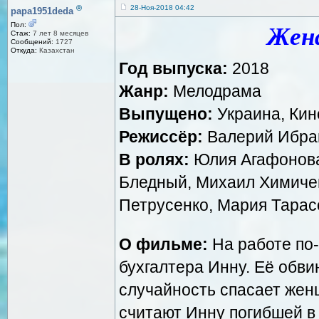
®
28-Ноя-2018 04:42
papa1951deda
Пол:
Жена
Стаж:
7 лет 8 месяцев
Сообщений:
1727
Откуда:
Казахстан
Год выпуска:
2018
Жанр:
Мелодрама
Выпущено:
Украина, Кин
Режиссёр:
Валерий Ибра
В ролях:
Юлия Агафонова
Бледный, Михаил Химичев
Петрусенко, Мария Тарас
О фильме:
На работе по
бухгалтера Инну. Её обв
случайность спасает жен
считают Инну погибшей в