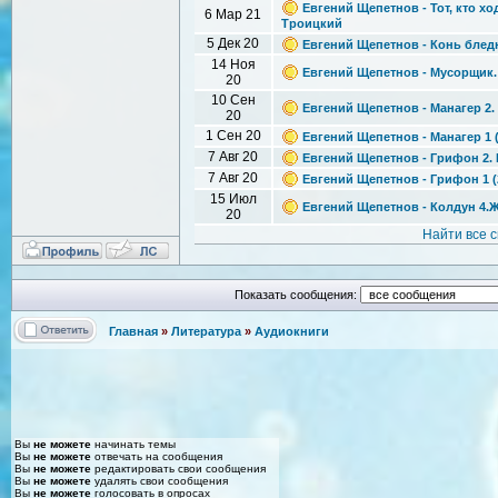
Евгений Щепетнов - Тот, кто хо
6 Мар 21
Троицкий
5 Дек 20
Евгений Щепетнов - Конь бледн
14 Ноя
Евгений Щепетнов - Мусорщик. 
20
10 Сен
Евгений Щепетнов - Манагер 2.
20
1 Сен 20
Евгений Щепетнов - Манагер 1 (
7 Авг 20
Евгений Щепетнов - Грифон 2.
7 Авг 20
Евгений Щепетнов - Грифон 1 (
15 Июл
Евгений Щепетнов - Колдун 4.Ж
20
Найти все 
Показать сообщения:
Главная
»
Литература
»
Аудиокниги
Вы
не можете
начинать темы
Вы
не можете
отвечать на сообщения
Вы
не можете
редактировать свои сообщения
Вы
не можете
удалять свои сообщения
Вы
не можете
голосовать в опросах