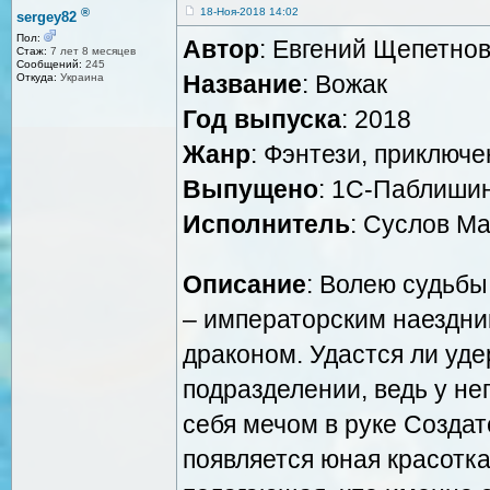
®
18-Ноя-2018 14:02
sergey82
Пол:
Автор
: Евгений Щепетно
Стаж:
7 лет 8 месяцев
Сообщений:
245
Название
: Вожак
Откуда:
Украина
Год выпуска
: 2018
Жанр
: Фэнтези, приключе
Выпущено
: 1С-Паблиши
Исполнитель
: Суслов М
Описание
: Волею судьбы
– императорским наездни
драконом. Удастся ли уде
подразделении, ведь у не
себя мечом в руке Создат
появляется юная красотк