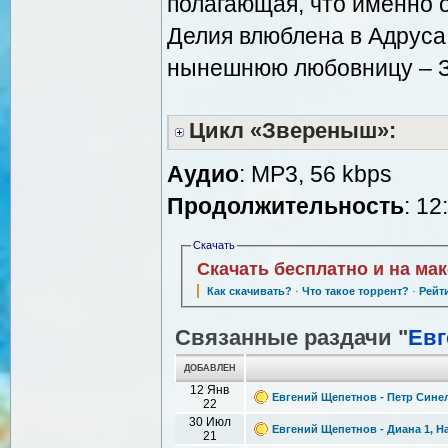
полагающая, что именно 
Делия влюблена в Адруса 
нынешнюю любовницу – 
Цикл «Звереныш»:
Аудио
: MP3, 56 kbps
Продолжительность
: 12
Скачать
Скачать бесплатно и на ма
Как скачивать?
·
Что такое торрент?
·
Рейт
Связанные раздачи "
Евг
ДОБАВЛЕН
12 Янв
Евгений Щепетнов - Петр Синел
22
30 Июл
Евгений Щепетнов - Диана 1, Н
21