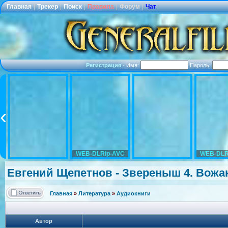
Главная
|
Трекер
|
Поиск
|
Правила
|
Форум
|
Чат
Регистрация
·
Имя:
Пароль:
WEB-DLRip-AVC
WEB-DLR
Евгений Щепетнов - Звереныш 4. Вожак
Главная
»
Литература
»
Аудиокниги
Автор