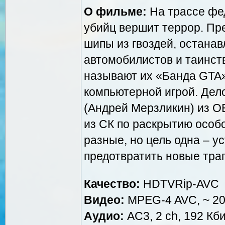
О фильме:
На трассе фе
убийц вершит террор. Пр
шипы из гвоздей, остана
автомобилистов и таинс
называют их «Банда GTA»
компьютерной игрой. Дел
(Андрей Мерзликин) из О
из СК по раскрытию особ
разные, но цель одна – у
предотвратить новые траг
Качество:
HDTVRip-AVC
Видео:
MPEG-4 AVC, ~ 200
Аудио:
AC3, 2 ch, 192 Кби