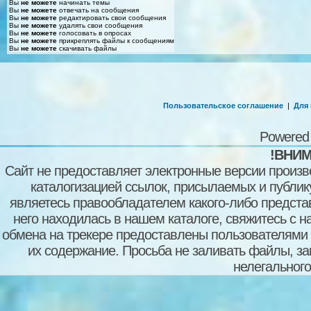
Вы
не можете
начинать темы
Вы
не можете
отвечать на сообщения
Вы
не можете
редактировать свои сообщения
Вы
не можете
удалять свои сообщения
Вы
не можете
голосовать в опросах
Вы
не можете
прикреплять файлы к сообщениям
Вы
не можете
скачивать файлы
Пользовательское соглашение
|
Для
Powered
!ВНИМ
Сайт не предоставляет электронные версии произв
каталогизацией ссылок, присылаемых и публи
являетесь правообладателем какого-либо представ
него находилась в нашем каталоге, свяжитесь с 
обмена на трекере предоставлены пользователями с
их содержание. Просьба не заливать файлы, з
нелегального