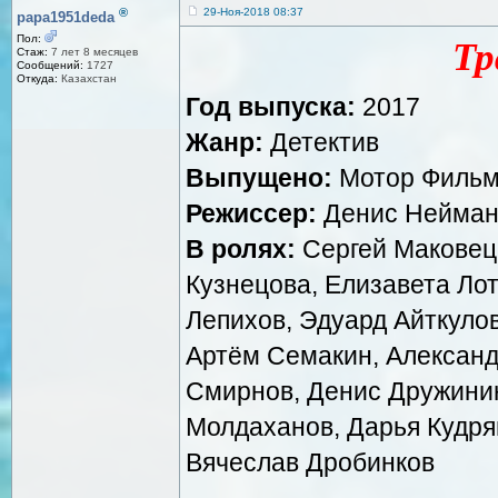
®
29-Ноя-2018 08:37
papa1951deda
Пол:
Тр
Стаж:
7 лет 8 месяцев
Сообщений:
1727
Откуда:
Казахстан
Год выпуска:
2017
Жанр:
Детектив
Выпущено:
Мотор Фильм
Режиссер:
Денис Нейма
В ролях:
Сергей Маковецк
Кузнецова, Елизавета Ло
Лепихов, Эдуард Айткуло
Артём Семакин, Александ
Смирнов, Денис Дружинин
Молдаханов, Дарья Кудря
Вячеслав Дробинков