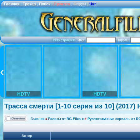
Главная
|
Трекер
|
Поиск
|
Правила
|
Форум
|
Чат
Регистрация
·
Имя:
Пароль:
HDTV
HDTV
Трасса смерти [1-10 серия из 10] (2017)
Главная
»
Релизы от RG Files-x
»
Русскоязычные сериалы от RG 
Автор