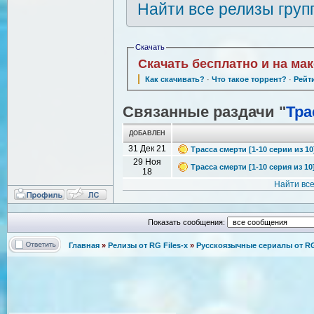
Найти все релизы груп
Скачать
Скачать бесплатно и на ма
Как скачивать?
·
Что такое торрент?
·
Рейт
Связанные раздачи "
Тра
ДОБАВЛЕН
31 Дек 21
Трасса смерти [1-10 серии из 10
29 Ноя
Трасса смерти [1-10 серия из 10]
18
Найти вс
Показать сообщения:
Главная
»
Релизы от RG Files-x
»
Русскоязычные сериалы от RG 