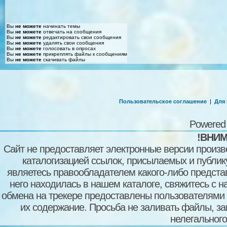
Вы
не можете
начинать темы
Вы
не можете
отвечать на сообщения
Вы
не можете
редактировать свои сообщения
Вы
не можете
удалять свои сообщения
Вы
не можете
голосовать в опросах
Вы
не можете
прикреплять файлы к сообщениям
Вы
не можете
скачивать файлы
Пользовательское соглашение
|
Для
Powered
!ВНИМ
Сайт не предоставляет электронные версии произв
каталогизацией ссылок, присылаемых и публи
являетесь правообладателем какого-либо представ
него находилась в нашем каталоге, свяжитесь с 
обмена на трекере предоставлены пользователями с
их содержание. Просьба не заливать файлы, з
нелегального