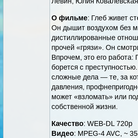
Левин, Юлия Ковалевская
О фильме
: Глеб живет с
Он дышит воздухом без м
дистиллированные отноше
прочей «грязи». Он смотр
Впрочем, это его работа:
борется с преступностью.
сложные дела — те, за ко
давления, профнепригодно
может «взломать» или под
собственной жизни.
Качество
: WEB-DL 720p
Видео
: MPEG-4 AVC, ~ 35