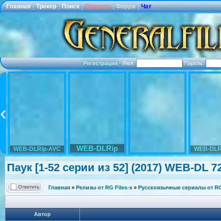
Главная
|
Трекер
|
Поиск
|
Правила
|
Форум
|
Чат
Регистрация
·
Имя:
Пароль:
WEB-DLRip
WEB-DLRip-AVC
WEB-DLR
Паук [1-52 серии из 52] (2017) WEB-DL 72
Главная
»
Релизы от RG Files-x
»
Русскоязычные сериалы от RG 
Автор