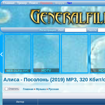
Главная
|
Трекер
|
Поиск
|
Правила
|
Форум
|
Чат
Регистрация
·
Имя:
Пароль:
HDTV
HD
WEB-DLRip-AVC
Алиса - Посолонь (2019) MP3, 320 Кбит/
Главная
»
Музыка
»
Русская
Автор