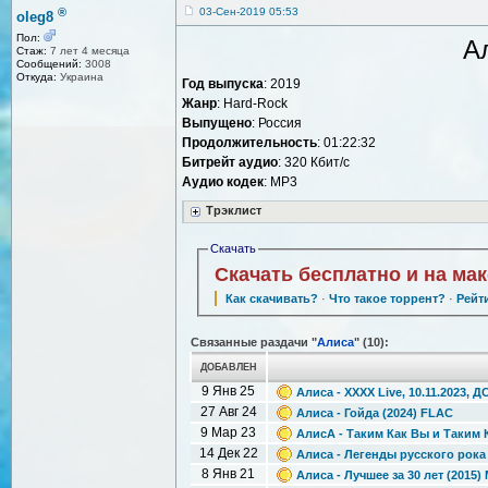
®
03-Сен-2019 05:53
oleg8
Пол:
А
Стаж:
7 лет 4 месяца
Сообщений:
3008
Откуда:
Украина
Год выпуска
: 2019
Жанр
: Hard-Rock
Выпущено
: Россия
Продолжительность
: 01:22:32
Битрейт аудио
: 320 Кбит/с
Аудио кодек
: MP3
Трэклист
Скачать
Скачать бесплатно и на ма
Как скачивать?
·
Что такое торрент?
·
Рейт
Связанные раздачи "
Алиса
" (10):
ДОБАВЛЕН
9 Янв 25
Алиса - XXXX Live, 10.11.2023,
27 Авг 24
Алиса - Гойда (2024) FLAC
9 Мар 23
АлисА - Таким Как Вы и Таким 
14 Дек 22
Алиса - Легенды русского рока
8 Янв 21
Алиса - Лучшее за 30 лет (2015) 