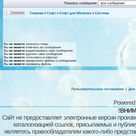
Показать сообщения:
Главная
»
Софт
»
Софт для Windows
»
Система
Вы
не можете
начинать темы
Вы
не можете
отвечать на сообщения
Вы
не можете
редактировать свои сообщения
Вы
не можете
удалять свои сообщения
Вы
не можете
голосовать в опросах
Вы
не можете
прикреплять файлы к сообщениям
Вы
не можете
скачивать файлы
Пользовательское соглашение
|
Для
Powered
!ВНИМ
Сайт не предоставляет электронные версии произв
каталогизацией ссылок, присылаемых и публи
являетесь правообладателем какого-либо представ