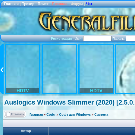
Главная
|
Трекер
|
Поиск
|
Правила
|
Форум
|
Чат
Регистрация
·
Имя:
Пароль:
HDTV
HDTV
Auslogics Windows Slimmer (2020) [2.5.0.
Главная
»
Софт
»
Софт для Windows
»
Система
Автор