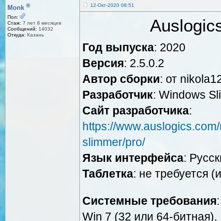
®
12-Окт-2020 08:51
Monk
Пол:
Auslogic
Стаж:
7 лет 8 месяцев
Сообщений:
14032
Откуда:
Казань
Год выпуска
: 2020
Версия
: 2.5.0.2
Автор сборки
: от nikola1
Разработчик
: Windows S
Сайт разработчика
:
https://www.auslogics.com/
slimmer/pro/
Язык интерфейса
: Русск
Таблетка
: не требуется 
Системные требования
:
Win 7 (32 или 64-битная),