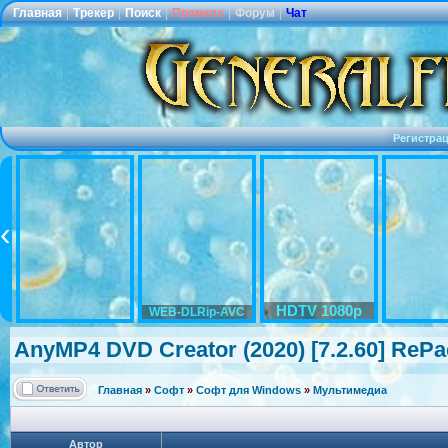
Главная
|
Трекер
|
Поиск
|
Правила
|
Форум
|
Чат
Регистра
HDTV 1080p
WEB-DLRip-AVC
AnyMP4 DVD Creator (2020) [7.2.60] RePa
Главная
»
Софт
»
Софт для Windows
»
Мультимедиа
Автор