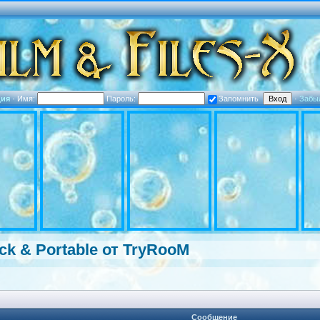
ция
·
Имя:
Пароль:
Запомнить
·
Забы
ck & Portable от TryRooM
Сообщение