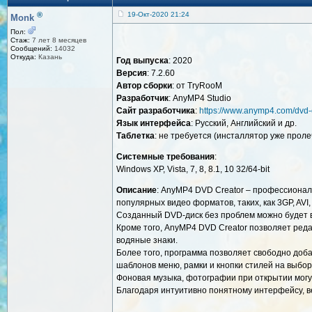
®
19-Окт-2020 21:24
Monk
Пол:
Стаж:
7 лет 8 месяцев
Сообщений:
14032
Откуда:
Казань
Год выпуска
: 2020
Версия
: 7.2.60
Автор сборки
: от TryRooM
Разработчик
: AnyMP4 Studio
Сайт разработчика
:
https://www.anymp4.com/dvd-c
Язык интерфейса
: Русский, Английский и др.
Таблетка
: не требуется (инсталлятор уже проле
Системные требования
:
Windows XP, Vista, 7, 8, 8.1, 10 32/64-bit
Описание
: AnyMP4 DVD Creator – профессионал
популярных видео форматов, таких, как 3GP, AVI
Созданный DVD-диск без проблем можно будет 
Кроме того, AnyMP4 DVD Creator позволяет реда
водяные знаки.
Более того, программа позволяет свободно доба
шаблонов меню, рамки и кнопки стилей на выбор
Фоновая музыка, фотографии при открытии могу
Благодаря интуитивно понятному интерфейсу, ве