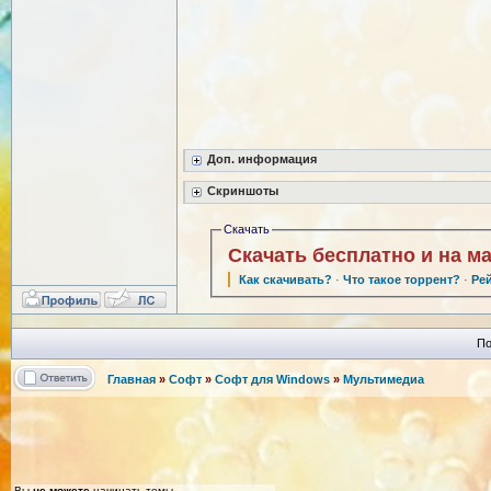
Доп. информация
Скриншоты
Скачать
Скачать бесплатно и на м
Как скачивать?
·
Что такое торрент?
·
Ре
По
Главная
»
Софт
»
Софт для Windows
»
Мультимедиа
Вы
не можете
начинать темы