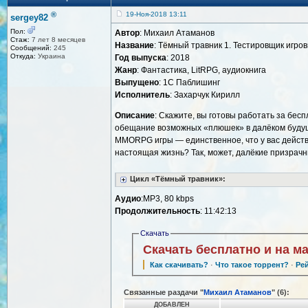
®
19-Ноя-2018 13:11
sergey82
Пол:
Автор
: Михаил Атаманов
Стаж:
7 лет 8 месяцев
Название
: Тёмный травник 1. Тестировщик игро
Сообщений:
245
Откуда:
Украина
Год выпуска
: 2018
Жанр
: Фантастика, LitRPG, аудиокнига
Выпущено
: 1С Паблишинг
Исполнитель
: Захарчук Кирилл
Описание
: Скажите, вы готовы работать за бес
обещание возможных «плюшек» в далёком будуще
MMORPG игры — единственное, что у вас действит
настоящая жизнь? Так, может, далёкие призрачн
Цикл «Тёмный травник»:
Аудио
:MP3, 80 kbps
Продолжительность
: 11:42:13
Скачать
Скачать бесплатно и на м
Как скачивать?
·
Что такое торрент?
·
Ре
Связанные раздачи "
Михаил Атаманов
" (6):
ДОБАВЛЕН