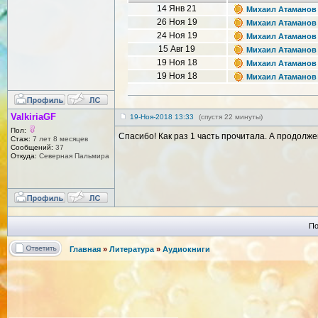
14 Янв 21
Михаил Атаманов -
26 Ноя 19
Михаил Атаманов -
24 Ноя 19
Михаил Атаманов -
15 Авг 19
Михаил Атаманов -
19 Ноя 18
Михаил Атаманов 
19 Ноя 18
Михаил Атаманов 
ValkiriaGF
19-Ноя-2018 13:33
(спустя 22 минуты)
Пол:
Спасибо! Как раз 1 часть прочитала. А продол
Стаж:
7 лет 8 месяцев
Сообщений:
37
Откуда:
Северная Пальмира
По
Главная
»
Литература
»
Аудиокниги