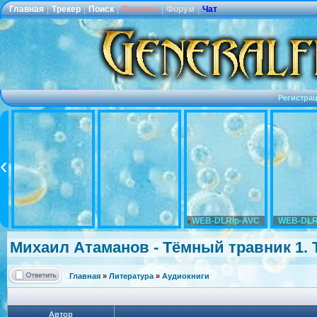
Главная
|
Трекер
|
Поиск
|
Правила
|
Форум
|
Чат
Регистра
WEB-DLRip-AVC
WEB-DLR
Михаил Атаманов - Тёмный травник 1. 
Главная
»
Литература
»
Аудиокниги
Автор