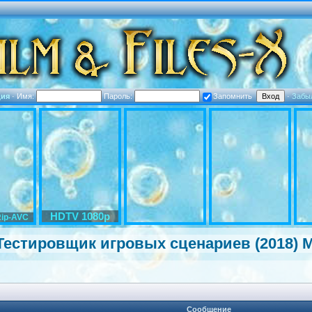
ция
·
Имя:
Пароль:
Запомнить
·
Забы
HDTV 1080p
ip-AVC
Тестировщик игровых сценариев (2018) 
Сообщение