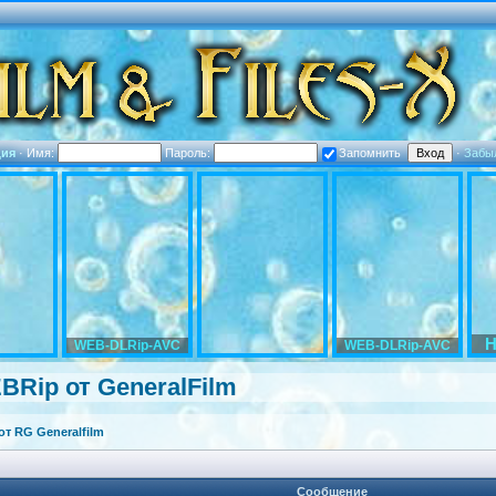
ция
·
Имя:
Пароль:
Запомнить
·
Забы
H
WEB-DLRip-AVC
WEB-DLRip-AVC
EBRip от GeneralFilm
т RG Generalfilm
Сообщение