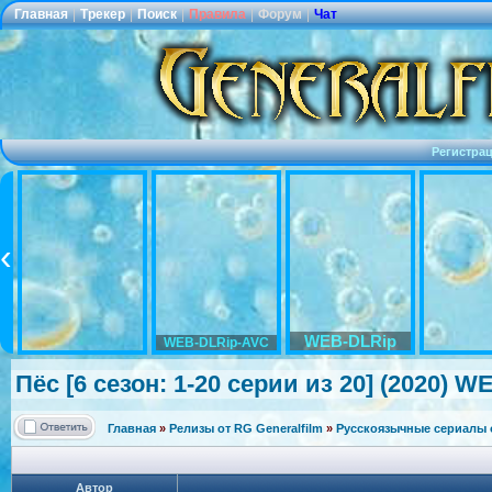
Главная
|
Трекер
|
Поиск
|
Правила
|
Форум
|
Чат
Регистра
WEB-DLRip
WEB-DLRip-AVC
Пёс [6 сезон: 1-20 серии из 20] (2020) W
Главная
»
Релизы от RG Generalfilm
»
Русскоязычные сериалы о
Автор