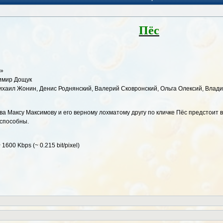
Пёс
н»
димир Дощук
ихаил Жонин, Денис Роднянский, Валерий Сковронский, Ольга Олексий, Влад
ва Максу Максимову и его верному лохматому другу по кличке Пёс предстоит 
 способны.
~ 1600 Kbps (~ 0.215 bit/pixel)