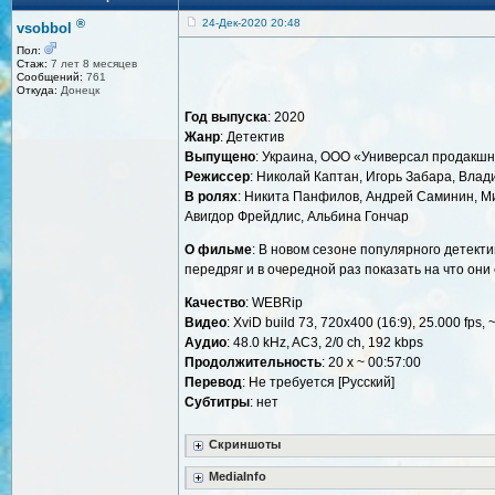
®
24-Дек-2020 20:48
vsobbol
Пол:
Стаж:
7 лет 8 месяцев
Сообщений:
761
Откуда:
Донецк
Год выпуска
: 2020
Жанр
: Детектив
Выпущено
: Украина, ООО «Универсал продакш
Режиссер
: Николай Каптан, Игорь Забара, Вла
В ролях
: Никита Панфилов, Андрей Саминин, М
Авигдор Фрейдлис, Альбина Гончар
О фильме
: В новом сезоне популярного детекти
передряг и в очередной раз показать на что они
Качество
: WEBRip
Видео
: XviD build 73, 720x400 (16:9), 25.000 fps, 
Аудио
: 48.0 kHz, AC3, 2/0 ch, 192 kbps
Продолжительность
: 20 x ~ 00:57:00
Перевод
: Не требуется [Русский]
Cубтитры
: нет
Скриншоты
MediaInfo