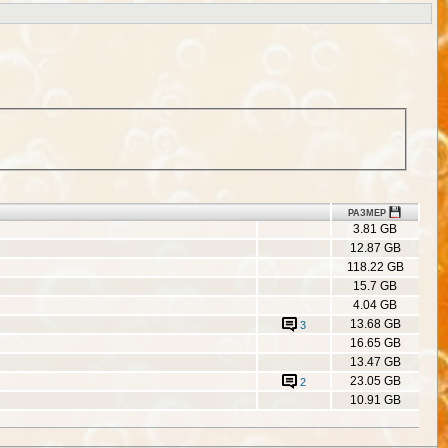
РАЗМЕР
3.81 GB
12.87 GB
118.22 GB
15.7 GB
4.04 GB
13.68 GB
3
16.65 GB
13.47 GB
23.05 GB
2
10.91 GB