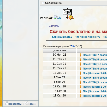
Содержание:
Релиз от
:
Скачать
Скачать бесплатно и на м
Как скачивать?
·
Что такое торрент?
·
Ре
Связанные раздачи "
Пёс
" (10):
ДОБАВЛЕН
30 Ноя 21
Пёс (НТВ) [7 сезон
11 Сен 21
Пёс (НТВ) [6 сезон
11 Сен 21
Пёс (НТВ) [1-6 сез
11 Сен 21
Пёс (НТВ) [6 сезон
11 Фев 21
Пёс [6 сезон: 1-20
1 Янв 21
Пёс (НТВ) [5 сезон
1 Янв 21
Пёс (НТВ) [5 сезон
17 Окт 20
Пёс [5 сезон: 1-20
16 Окт 20
Пёс [5 сезон: 1-20
11 Окт 20
Пёс [5 сезон: 1-20