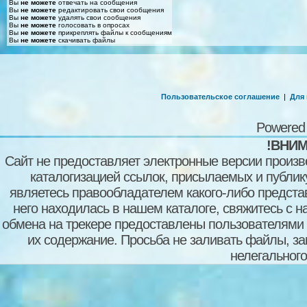
Вы
не можете
отвечать на сообщения
Вы
не можете
редактировать свои сообщения
Вы
не можете
удалять свои сообщения
Вы
не можете
голосовать в опросах
Вы
не можете
прикреплять файлы к сообщениям
Вы
не можете
скачивать файлы
Пользовательское соглашение
|
Для
Powered
!ВНИМ
Сайт не предоставляет электронные версии произв
каталогизацией ссылок, присылаемых и публи
являетесь правообладателем какого-либо представ
него находилась в нашем каталоге, свяжитесь с 
обмена на трекере предоставлены пользователями с
их содержание. Просьба не заливать файлы, з
нелегального