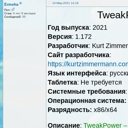
®
10-Мар-2021 14:18
Ermoha
Пол:
TweakP
Стаж:
6 лет 8 месяцев
Сообщений:
55
Год выпуска
: 2021
Версия
: 1.172
Разработчик
: Kurt Zimm
Сайт разработчика
:
https://kurtzimmermann.c
Язык интерфейса
: русск
Таблетка
: Не требуется
Системные требования
:
Операционная система:
Разрядность:
x86/x64
Описание
:
TweakPower –