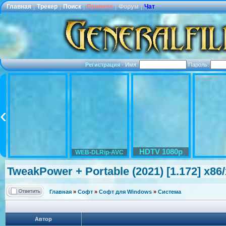
Главная
|
Трекер
|
Поиск
|
Правила
|
Форум
|
Чат
Регистрация
·
Имя:
Пароль:
HDTV 1080p
WEB-DLRip-AVC
TweakPower + Portable (2021) [1.172] x86
Главная
»
Софт
»
Софт для Windows
»
Система
Автор