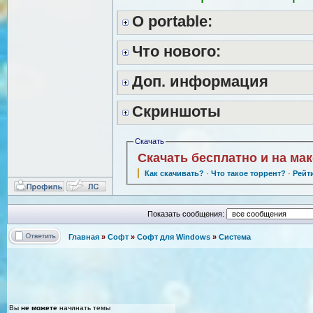
O portable:
Что нового:
Доп. информация
Скриншоты
Скачать
Скачать бесплатно и на ма
Как скачивать?
·
Что такое торрент?
·
Рейт
Показать сообщения:
Главная
»
Софт
»
Софт для Windows
»
Система
Вы
не можете
начинать темы