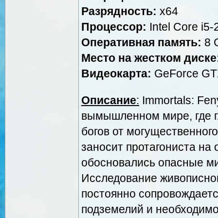
Разрядность:
x64
Процессор:
Intel Core i5
Оперативная память:
8 
Место на жестком диске
Видеокарта:
GeForce GTX
Описание
:
Immortals: Fen
вымышленном мире, где г
богов от могущественног
заносит протагониста на 
обосновались опасные м
Исследование живописного
постоянно сопровождаетс
подземелий и необходим