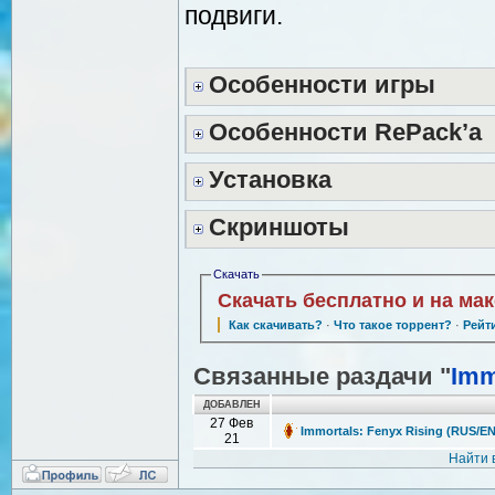
подвиги.
Особенности игры
Особенности RePack’а
Установка
Скриншоты
Скачать
Скачать бесплатно и на ма
Как скачивать?
·
Что такое торрент?
·
Рейт
Связанные раздачи "
Imm
ДОБАВЛЕН
27 Фев
Immortals: Fenyx Rising (RUS/EN
21
Найти 