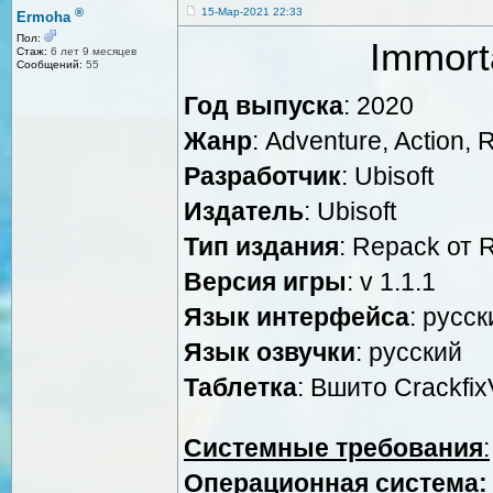
®
15-Мар-2021 22:33
Ermoha
Пол:
Immort
Стаж:
6 лет 9 месяцев
Сообщений:
55
Год выпуска
: 2020
Жанр
: Adventure, Action,
Разработчик
: Ubisoft
Издатель
: Ubisoft
Тип издания
: Repack от 
Версия игры
: v 1.1.1
Язык интерфейса
: русск
Язык озвучки
: русский
Таблетка
: Вшито Crackf
Системные требования
:
Операционная система: