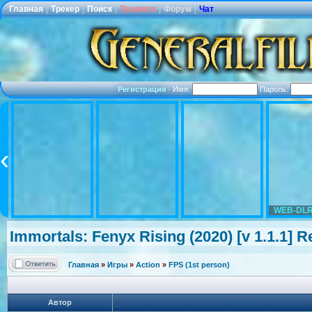
Главная
|
Трекер
|
Поиск
|
Правила
|
Форум
|
Чат
Регистрация
·
Имя:
Пароль:
WEB-DLR
Immortals: Fenyx Rising (2020) [v 1.1.1]
Главная
»
Игры
»
Action
»
FPS (1st person)
Автор