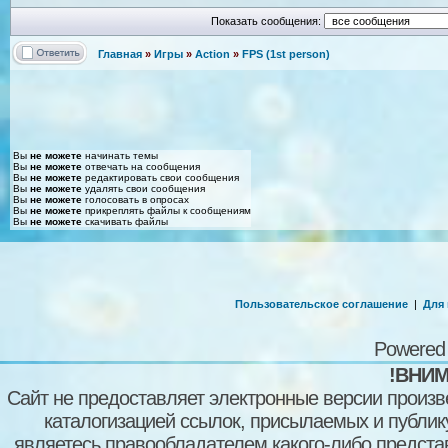
Показать сообщения:
Главная
»
Игры
»
Action
»
FPS (1st person)
Вы
не можете
начинать темы
Вы
не можете
отвечать на сообщения
Вы
не можете
редактировать свои сообщения
Вы
не можете
удалять свои сообщения
Вы
не можете
голосовать в опросах
Вы
не можете
прикреплять файлы к сообщениям
Вы
не можете
скачивать файлы
Пользовательское соглашение
|
Для
Powered
!ВНИМ
Сайт не предоставляет электронные версии произв
каталогизацией ссылок, присылаемых и публи
являетесь правообладателем какого-либо представ