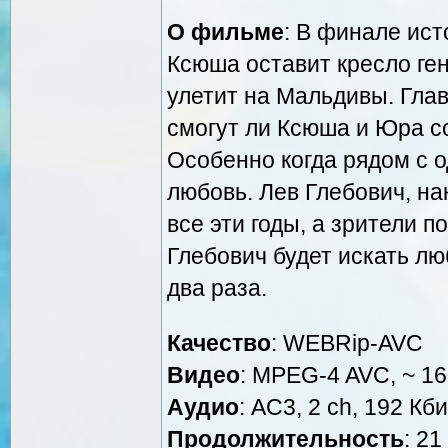
О фильме
: В финале ис
Ксюша оставит кресло ге
улетит на Мальдивы. Гла
смогут ли Ксюша и Юра с
Особенно когда рядом с 
любовь. Лев Глебович, нак
все эти годы, а зрители п
Глебович будет искать люб
два раза.
Качество
: WEBRip-AVC
Видео
: MPEG-4 AVC, ~ 16
Аудио
: AC3, 2 ch, 192 Кби
Продолжительность
: 21