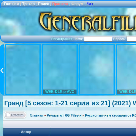
Главная
|
Трекер
|
Поиск
|
Правила
|
Форум
|
Чат
Регистрация
·
Имя:
Пароль:
WEB-DLRip-AVC
WEB-DLR
Гранд [5 сезон: 1-21 серии из 21] (2021)
Главная
»
Релизы от RG Files-x
»
Русскоязычные сериалы от RG 
Автор