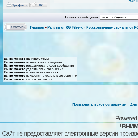
Найт
Показать сообщения:
Главная
»
Релизы от RG Files-x
»
Русскоязычные сериалы от RG 
Вы
не можете
начинать темы
Вы
не можете
отвечать на сообщения
Вы
не можете
редактировать свои сообщения
Вы
не можете
удалять свои сообщения
Вы
не можете
голосовать в опросах
Вы
не можете
прикреплять файлы к сообщениям
Вы
не можете
скачивать файлы
Пользовательское соглашение
|
Для
Powered
!ВНИМ
Сайт не предоставляет электронные версии произв