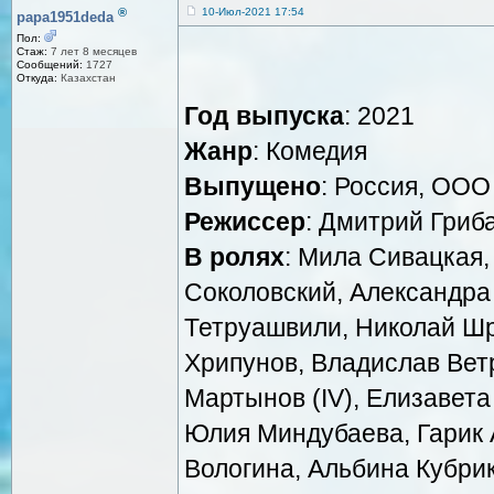
®
10-Июл-2021 17:54
papa1951deda
Пол:
Стаж:
7 лет 8 месяцев
Сообщений:
1727
Откуда:
Казахстан
Год выпуска
: 2021
Жанр
: Комедия
Выпущено
: Россия, ООО
Режиссер
: Дмитрий Гриб
В ролях
: Мила Сивацкая,
Соколовский, Александра
Тетруашвили, Николай Шр
Хрипунов, Владислав Вет
Мартынов (IV), Елизавета
Юлия Миндубаева, Гарик 
Вологина, Альбина Кубри