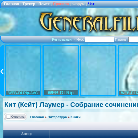
Главная
|
Трекер
|
Поиск
|
Правила
|
Форум
|
Чат
Регистрация
·
Имя:
Пароль:
WEB-DLRip
WEB-DLRip-AVC
WEB-DLR
Кит (Кейт) Лаумер - Собрание сочинений
Главная
»
Литература
»
Книги
Автор