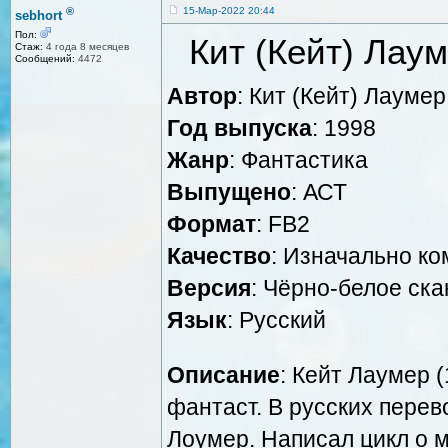
®
15-Мар-2022 20:44
sebhort
Пол:
Кит (Кейт) Лау
Стаж:
4 года 8 месяцев
Сообщений:
4472
Автор
: Кит (Кейт) Лаумер
Год выпуска
: 1998
Жанр
: Фантастика
Выпущено
: АСТ
Формат
: FB2
Качество
: Изначально к
Версия
: Чёрно-белое ск
Язык
: Русский
Описание
: Кейт Лаумер 
фантаст. В русских перев
Лоумер. Написал цикл о 