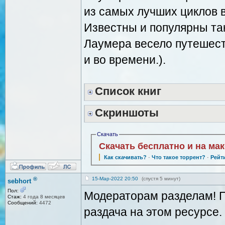
из самых лучших циклов 
Известны и популярны так
Лаумера весело путешест
и во времени.).
Список книг
Скриншоты
Скачать
Скачать бесплатно и на ма
Как скачивать?
·
Что такое торрент?
·
Рейт
®
15-Мар-2022 20:50
(спустя 5 минут)
sebhort
Пол:
Модераторам разделам! П
Стаж:
4 года 8 месяцев
Сообщений:
4472
раздача на этом ресурсе.