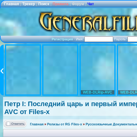
Главная
|
Трекер
|
Поиск
|
Правила
|
Форум
|
Чат
Регистрация
·
Имя:
Пароль:
WEB-DLRip-AVC
WEB-DLR
Петр I: Последний царь и первый импера
AVC от Files-x
Главная
»
Релизы от RG Files-x
»
Русскоязычные Документальн