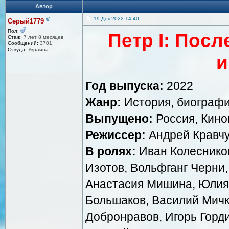
Автор
®
19-Дек-2022 14:40
Серый1779
Пол:
Петр I: Пос
Стаж:
7 лет 8 месяцев
Сообщений:
3701
Откуда:
Украина
и
Год выпуска:
2022
Жанр:
История, биограф
Выпущено:
Россия, Кинок
Режиссер:
Андрей Кравч
В ролях:
Иван Колесников
Изотов, Вольфганг Черни,
Анастасия Мишина, Юлия 
Большаков, Василий Мичк
Добронравов, Игорь Горд