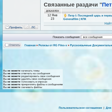
Связанные раздачи "
Пет
ДОБАВЛЕН
12 Янв
Петр I: Последний царь и первы
23
Generalfilm | КПК
Найт
Показать сообщения:
Главная
»
Релизы от RG Files-x
»
Русскоязычные Документальн
Вы
не можете
начинать темы
Вы
не можете
отвечать на сообщения
Вы
не можете
редактировать свои сообщения
Вы
не можете
удалять свои сообщения
Вы
не можете
голосовать в опросах
Вы
не можете
прикреплять файлы к сообщениям
Вы
не можете
скачивать файлы
Пользовательское соглашение
|
Для