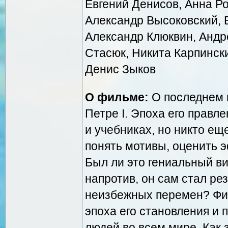
Евгений Денисов, Анна Р
Александр Высоковский, 
Александр Клюквин, Андр
Стасюк, Никита Карпинск
Денис Зыков
О фильме:
О последнем 
Петре I. Эпоха его правл
и учебниках, но никто ещ
понять мотивы, оценить 
Был ли это гениальный ви
напротив, он сам стал ре
неизбежных перемен? Фиг
эпоха его становления и 
людей во всем мире. Как з