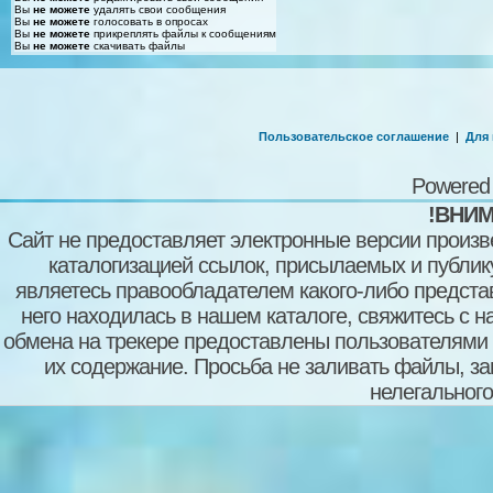
Вы
не можете
удалять свои сообщения
Вы
не можете
голосовать в опросах
Вы
не можете
прикреплять файлы к сообщениям
Вы
не можете
скачивать файлы
Пользовательское соглашение
|
Для
Powered
!ВНИМ
Сайт не предоставляет электронные версии произв
каталогизацией ссылок, присылаемых и публи
являетесь правообладателем какого-либо представ
него находилась в нашем каталоге, свяжитесь с 
обмена на трекере предоставлены пользователями с
их содержание. Просьба не заливать файлы, з
нелегального