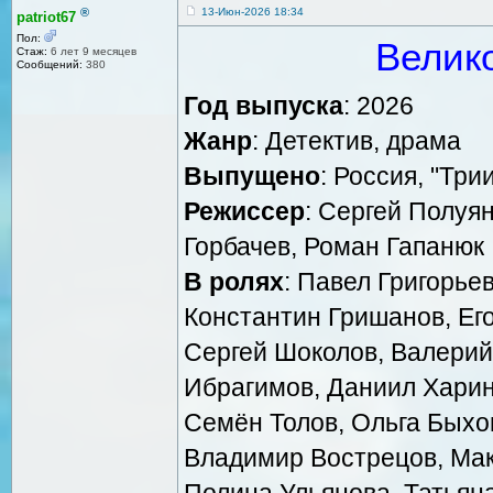
®
13-Июн-2026 18:34
patriot67
Пол:
Велик
Стаж:
6 лет 9 месяцев
Сообщений:
380
Год выпуска
: 2026
Жанр
: Детектив, драма
Выпущено
: Россия, "Три
Режиссер
: Сергей Полуян
Горбачев, Роман Гапанюк
В ролях
: Павел Григорье
Константин Гришанов, Его
Сергей Шоколов, Валерий 
Ибрагимов, Даниил Харин
Семён Толов, Ольга Быхов
Владимир Вострецов, Ма
Полина Ульянова, Татьян