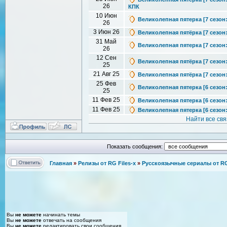
26
КПК
10 Июн
Великолепная пятерка [7 сезон: 
26
3 Июн 26
Великолепная пятёрка [7 сезон: 
31 Май
Великолепная пятерка [7 сезон: 
26
12 Сен
Великолепная пятёрка [7 сезон: 
25
21 Авг 25
Великолепная пятёрка [7 сезон: 
25 Фев
Великолепная пятерка [6 сезон: 
25
11 Фев 25
Великолепная пятерка [6 сезон: 
11 Фев 25
Великолепная пятерка [6 сезон: 
Найти все св
Показать сообщения:
Главная
»
Релизы от RG Files-x
»
Русскоязычные сериалы от RG 
Вы
не можете
начинать темы
Вы
не можете
отвечать на сообщения
Вы
не можете
редактировать свои сообщения