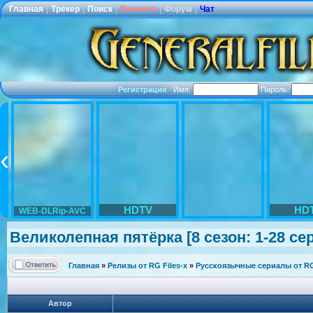
Главная
|
Трекер
|
Поиск
|
Правила
|
Форум
|
Чат
Регистрация
·
Имя:
Пароль:
HDTV
HD
WEB-DLRip-AVC
Великолепная
пятёрка [8 сезон: 1-28 се
Главная
»
Релизы от RG Files-x
»
Русскоязычные сериалы от RG 
Автор