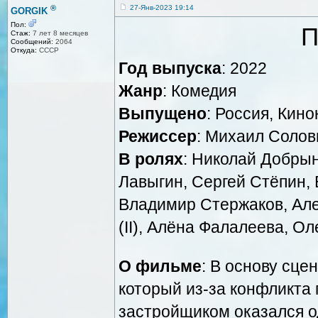
®
27-Янв-2023 19:14
GORGIK
Пол:
П
Стаж:
7 лет 8 месяцев
Сообщений:
2064
Откуда:
СССР
Год выпуска
: 2022
Жанр
: Комедия
Выпущено
: Россия, Кин
Режиссер
: Михаил Соловь
В ролях
: Николай Добрын
Лавыгин, Сергей Стёпин,
Владимир Стержаков, Але
(II), Алёна Фалалеева, О
О фильме
: В основу сце
который из-за конфликта
застройщиком оказался о