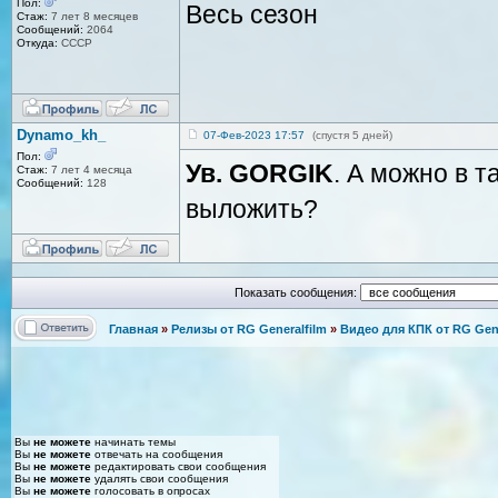
Пол:
Весь сезон
Стаж:
7 лет 8 месяцев
Сообщений:
2064
Откуда:
СССР
Dynamo_kh_
07-Фев-2023 17:57
(спустя 5 дней)
Пол:
Ув. GORGIK
. А можно в 
Стаж:
7 лет 4 месяца
Сообщений:
128
выложить?
Показать сообщения:
Главная
»
Релизы от RG Generalfilm
»
Видео для КПК от RG Gene
Вы
не можете
начинать темы
Вы
не можете
отвечать на сообщения
Вы
не можете
редактировать свои сообщения
Вы
не можете
удалять свои сообщения
Вы
не можете
голосовать в опросах