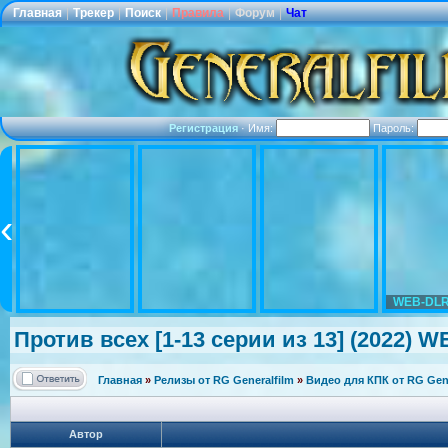
Главная
|
Трекер
|
Поиск
|
Правила
|
Форум
|
Чат
Регистрация
·
Имя:
Пароль:
WEB-DLR
Против всех [1-13 серии из 13] (2022) W
Главная
»
Релизы от RG Generalfilm
»
Видео для КПК от RG Gene
Автор