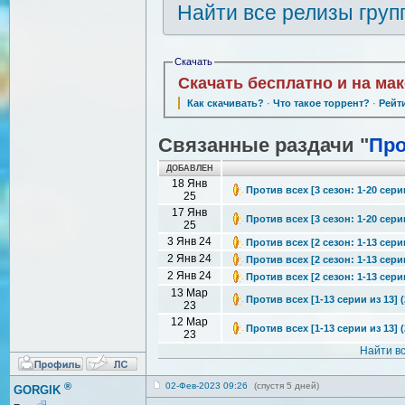
Найти все релизы груп
Скачать
Скачать бесплатно и на ма
Как скачивать?
·
Что такое торрент?
·
Рейт
Связанные раздачи "
Про
ДОБАВЛЕН
18 Янв
Против всех [3 сезон: 1-20 сери
25
17 Янв
Против всех [3 сезон: 1-20 сери
25
3 Янв 24
Против всех [2 сезон: 1-13 сери
2 Янв 24
Против всех [2 сезон: 1-13 сери
2 Янв 24
Против всех [2 сезон: 1-13 сери
13 Мар
Против всех [1-13 серии из 13] 
23
12 Мар
Против всех [1-13 серии из 13] 
23
Найти в
®
02-Фев-2023 09:26
(спустя 5 дней)
GORGIK