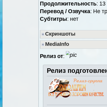
Продолжительность
: 13
Перевод / Озвучка
: Не т
Cубтитры
: нет
Скриншоты
MediaInfo
Релиз от
:
Релиз подготовле