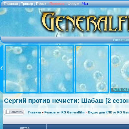
Главная
|
Трекер
|
Поиск
|
Правила
|
Форум
|
Чат
Регистра
WEB-DLR
Сергий против нечисти: Шабаш [2 сезон: 
Главная
»
Релизы от RG Generalfilm
»
Видео для КПК от RG Gene
Автор