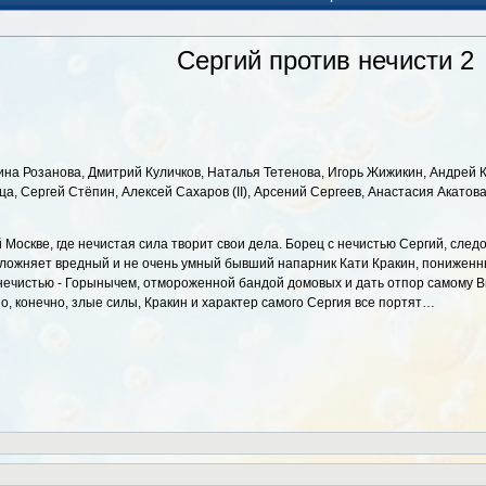
Сергий против нечисти 2
ина Розанова, Дмитрий Куличков, Наталья Тетенова, Игорь Жижикин, Андрей К
, Сергей Стёпин, Алексей Сахаров (II), Арсений Сергеев, Анастасия Акатова,
Москве, где нечистая сила творит свои дела. Борец с нечистью Сергий, след
осложняет вредный и не очень умный бывший напарник Кати Кракин, понижен
нечистью - Горынычем, отмороженной бандой домовых и дать отпор самому Ви
но, конечно, злые силы, Кракин и характер самого Сергия все портят…