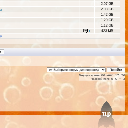
2.07 GB
2.03 GB
-x
1.42 GB
1.29 GB
1.12 GB
423 MB
1
ти
Текущее время:
06-Авг 17:26
Часовой пояс:
UTC + 3