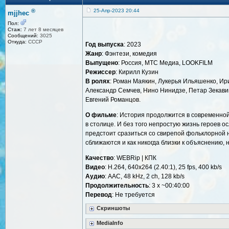
®
25-Апр-2023 20:44
mjjhec
Пол:
Стаж:
7 лет 8 месяцев
Сообщений:
3025
Откуда:
СССР
Год выпуска
: 2023
Жанр
: Фэнтези, комедия
Выпущено
: Россия, МТС Медиа, LOOKFILM
Режиссер
: Кирилл Кузин
В ролях
: Роман Маякин, Лукерья Ильяшенко, Ир
Александр Семчев, Нино Нинидзе, Петар Зекавица
Евгений Романцов.
О фильме
: История продолжится в современной 
в столице. И без того непростую жизнь героев 
предстоит сразиться со свирепой фольклорной 
сближаются и как никогда близки к объяснению, 
Качество
: WEBRip | КПК
Видео
: H.264, 640x264 (2.40:1), 25 fps, 400 kb/s
Аудио
: AAC, 48 kHz, 2 ch, 128 kb/s
Продолжительность
: 3 х ~00:40:00
Перевод
: Не требуется
Скриншоты
MediaInfo