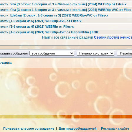
исти. Яга [3 сезон: 1-3 серия из 3 + Фильм о фильме] (2024) WEBRip от Files-x
исти. Яга [3 сезон: 1-3 серия из 3 + Фильм о фильме] (2024) WEBRip-AVC от Files
исти. Шабаш [2 сезон: 1-3 серия из 3] (2023) WEBRip-AVC от Files-x
исти [1-6 серии из 6] (2021) WEBRip-AVC от Files-x
сти [1-6 серии из 6] (2021) WEBRip от Files-x
исти [1-6 серии из 6] (2021) WEBRip-AVC от Generalfilm | КПК
Найти все связанные раздачи
Сергий против нечис
казать сообщения:
ralfilm
Пользовательское соглашение
|
Для правообладателей
|
Реклама на сайте