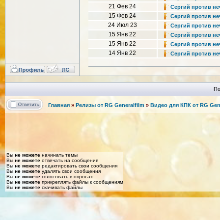
21 Фев 24
Сергий против неч
15 Фев 24
Сергий против неч
24 Июл 23
Сергий против неч
15 Янв 22
Сергий против неч
15 Янв 22
Сергий против нечи
14 Янв 22
Сергий против неч
По
Главная
»
Релизы от RG Generalfilm
»
Видео для КПК от RG Gene
Вы
не можете
начинать темы
Вы
не можете
отвечать на сообщения
Вы
не можете
редактировать свои сообщения
Вы
не можете
удалять свои сообщения
Вы
не можете
голосовать в опросах
Вы
не можете
прикреплять файлы к сообщениям
Вы
не можете
скачивать файлы