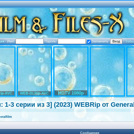
ция
·
Имя:
Пароль:
Запомнить
·
Забы
HDTV 1080p
ip-AVC
WEB-DLRip-AVC
1-3 серии из 3] (2023) WEBRip от General
ralfilm
Сообщение