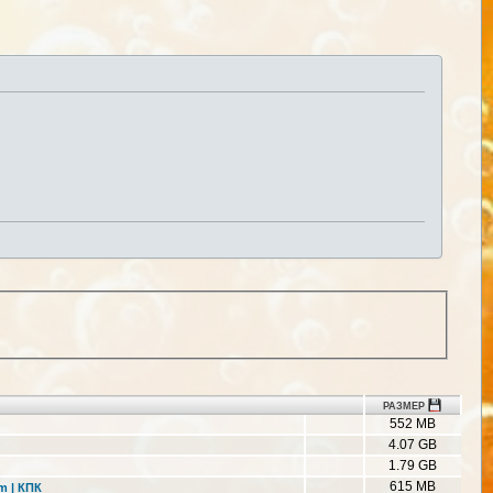
РАЗМЕР
552 MB
4.07 GB
1.79 GB
615 MB
m | КПК