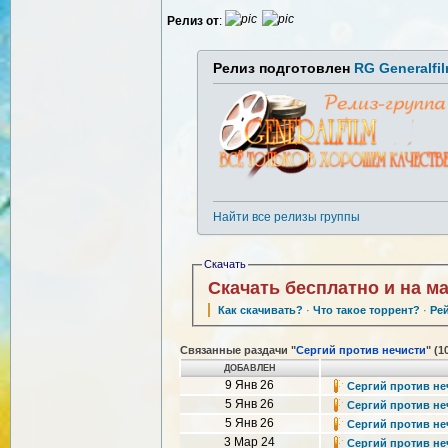
Релиз от
:
Релиз подготовлен
RG Generalfi
Найти все релизы группы
Скачать
Скачать бесплатно и на м
Как скачивать?
·
Что такое торрент?
·
Ре
Связанные раздачи "
Сергий против нечисти
" (1
ДОБАВЛЕН
9 Янв 26
Сергий против нечи
5 Янв 26
Сергий против нечи
5 Янв 26
Сергий против нечи
3 Мар 24
Сергий против неч