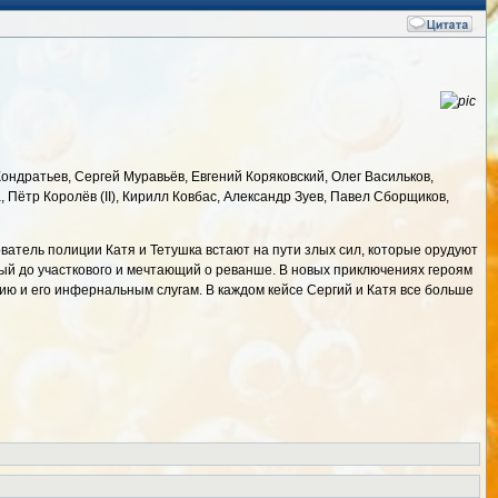
ондратьев, Сергей Муравьёв, Евгений Коряковский, Олег Васильков,
 Пётр Королёв (II), Кирилл Ковбас, Александр Зуев, Павел Сборщиков,
ователь полиции Катя и Тетушка встают на пути злых сил, которые орудуют
ный до участкового и мечтающий о реванше. В новых приключениях героям
ю и его инфернальным слугам. В каждом кейсе Сергий и Катя все больше