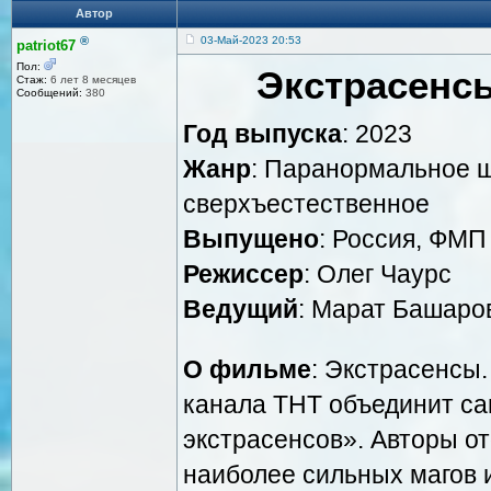
Автор
®
03-Май-2023 20:53
patriot67
Пол:
Экстрасенс
Стаж:
6 лет 8 месяцев
Сообщений:
380
Год выпуска
: 2023
Жанр
: Паранормальное ш
сверхъестественное
Выпущено
: Россия, ФМП
Режиссер
: Олег Чаурс
Ведущий
: Марат Башаро
О фильме
: Экстрасенсы
канала ТНТ объединит са
экстрасенсов». Авторы о
наиболее сильных магов 