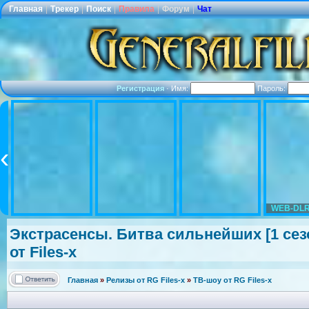
Главная
|
Трекер
|
Поиск
|
Правила
|
Форум
|
Чат
Регистрация
·
Имя:
Пароль:
WEB-DLR
Экстрасенсы.
Битва сильнейших [1 сезо
от Files-x
Главная
»
Релизы от RG Files-x
»
ТВ-шоу от RG Files-x