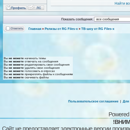
Найти вс
Показать сообщения:
Главная
»
Релизы от RG Files-x
»
ТВ-шоу от RG Files-x
Вы
не можете
начинать темы
Вы
не можете
отвечать на сообщения
Вы
не можете
редактировать свои сообщения
Вы
не можете
удалять свои сообщения
Вы
не можете
голосовать в опросах
Вы
не можете
прикреплять файлы к сообщениям
Вы
не можете
скачивать файлы
Пользовательское соглашение
|
Для
Powered
!ВНИМ
Сайт не предоставляет электронные версии произв