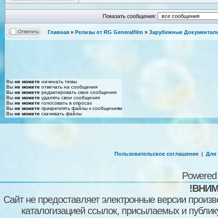
Показать сообщения:
Главная
»
Релизы от RG Generalfilm
»
Зарубежные Документаль
Вы
не можете
начинать темы
Вы
не можете
отвечать на сообщения
Вы
не можете
редактировать свои сообщения
Вы
не можете
удалять свои сообщения
Вы
не можете
голосовать в опросах
Вы
не можете
прикреплять файлы к сообщениям
Вы
не можете
скачивать файлы
Пользовательское соглашение
|
Для
Powered
!ВНИМ
Сайт не предоставляет электронные версии произв
каталогизацией ссылок, присылаемых и публи