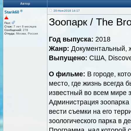
Автор
®
20-Ноя-2018 14:17
Starik60
Зоопарк / The Br
Пол:
Стаж:
7 лет 8 месяцев
Сообщений:
278
Откуда:
Москва, Россия
Год выпуска:
2018
Жанр:
Документальный, 
Выпущено:
США, Discove
О фильме:
В городе, кото
место, где жизнь всегда б
известный во всем мире 
Администрация зоопарка
вести съемки на его терр
зоологического парка в д
Программа, над которой 