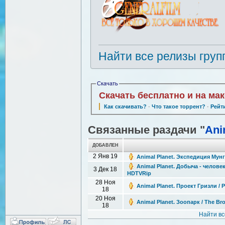
Найти все релизы груп
Скачать
Скачать бесплатно и на ма
Как скачивать?
·
Что такое торрент?
·
Рейт
Связанные раздачи "
Ani
ДОБАВЛЕН
2 Янв 19
Animal Planet. Экспедиция Мунго
Animal Planet. Добыча - человек 
3 Дек 18
HDTVRip
28 Ноя
Animal Planet. Проект Гризли / P
18
20 Ноя
Animal Planet. Зоопарк / The Br
18
Найти в