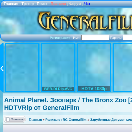
Главная
|
Трекер
|
Поиск
|
Правила
|
Форум
|
Чат
Регистрация
·
Имя:
Пароль:
HDTV 1080p
WEB-DLRip-AVC
Animal Planet. Зоопарк / The Bronx Zoo [2
HDTVRip от GeneralFilm
Главная
»
Релизы от RG Generalfilm
»
Зарубежные Документаль