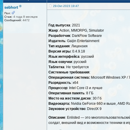
®
29-Окт-2023 19:47
sebhort
Пол:
Стаж:
4 года 8 месяцев
Сообщений:
4472
Год выпуска
: 2021
Жанр
: Action, MMORPG, Simulator
Разработчик
: DarkFlow Software
Издатель
: Gaijin Entertainment
Тип издания
: Лицензия
Версия игры
: 0.4.9.18
Язык интерфейса
: русский
Язык озвучки
: русский
Таблетка
: Не требуется
Системные требования
:
Операционная система:
Microsoft Windows XP / 7 
Разрядность
: x64
Процессор
: Intel Core i3 и лучше
Оперативная память
: 8 ГБ
Место на жестком диске
: 30 Гб
Видеокарта:
Nvidia GeForce 660 и выше, AMD R
Звуковое устройство
: DirectX 9
Описание
: Enlisted — это многопользовательск
солдат, внешний вид и возможности техники в и