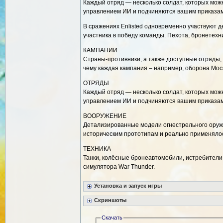
Каждый отряд — несколько солдат, которых можн
управлением ИИ и подчиняются вашим приказам.
В сражениях Enlisted одновременно участвуют д
участника в победу команды. Пехота, бронетехн
КАМПАНИИ
Страны-противники, а также доступные отряды, 
чему каждая кампания – например, оборона Мос
ОТРЯДЫ
Каждый отряд — несколько солдат, которых можн
управлением ИИ и подчиняются вашим приказам.
ВООРУЖЕНИЕ
Детализированные модели огнестрельного оружи
историческим прототипам и реально применялос
ТЕХНИКА
Танки, колёсные бронеавтомобили, истребители 
симулятора War Thunder.
Установка и запуск игры
Скриншоты
Скачать