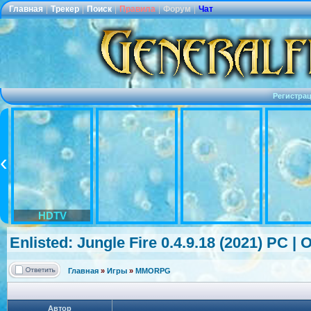
Главная
|
Трекер
|
Поиск
|
Правила
|
Форум
|
Чат
Регистра
HDTV
Enlisted: Jungle Fire 0.4.9.18 (2021) PC |
Главная
»
Игры
»
MMORPG
Автор