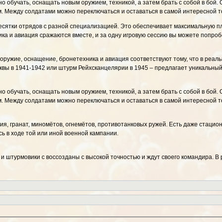
о обучать, оснащать новым оружием, техникой, а затем брать с собой в бой.
 Между солдатами можно переключаться и оставаться в самой интересной то
есятки отрядов с разной специализацией. Это обеспечивает максимальную п
ика и авиация сражаются вместе, и за одну игровую сессию вы можете попроб
оружие, оснащение, бронетехника и авиация соответствуют тому, что в реал
квы в 1941-1942 или штурм Рейхсканцелярии в 1945 – предлагает уникальный
о обучать, оснащать новым оружием, техникой, а затем брать с собой в бой.
 Между солдатами можно переключаться и оставаться в самой интересной то
я, гранат, миномётов, огнемётов, противотанковых ружей. Есть даже стаци
ь в ходе той или иной военной кампании.
и штурмовики с воссозданы с высокой точностью и ждут своего командира. В 