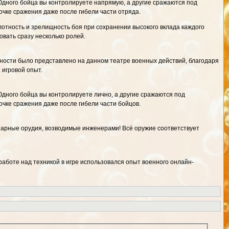
 Одного бойца вы контролируете напрямую, а другие сражаются под
чке сражения даже после гибели части отряда.
лотность и зрелищность боя при сохранении высокого вклада каждого
овать сразу несколько ролей.
ьности было представлено на данном театре военных действий, благодаря
 игровой опыт.
 Одного бойца вы контролируете лично, а другие сражаются под
чке сражения даже после гибели части бойцов.
онарные орудия, возводимые инженерами! Всё оружие соответствует
работе над техникой в игре использовался опыт военного онлайн-