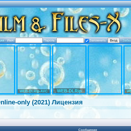
ция
·
Имя:
Пароль:
Запомнить
·
Забы
WEB-DLRip
WEB-DLRip-AVC
WE
 Online-only (2021) Лицензия
Сообщение