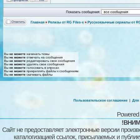
Показать сообщения:
Главная
»
Релизы от RG Files-x
»
Русскоязычные сериалы от RG 
Вы
не можете
начинать темы
Вы
не можете
отвечать на сообщения
Вы
не можете
редактировать свои сообщения
Вы
не можете
удалять свои сообщения
Вы
не можете
голосовать в опросах
Вы
не можете
прикреплять файлы к сообщениям
Вы
не можете
скачивать файлы
Пользовательское соглашение
|
Для
Powered
!ВНИМ
Сайт не предоставляет электронные версии произв
каталогизацией ссылок, присылаемых и публи