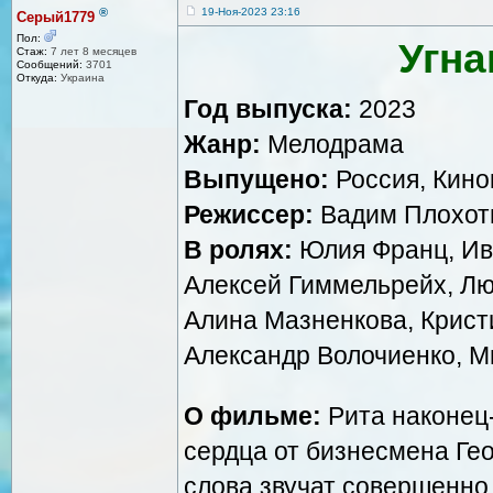
®
19-Ноя-2023 23:16
Серый1779
Пол:
Угна
Стаж:
7 лет 8 месяцев
Сообщений:
3701
Откуда:
Украина
Год выпуска:
2023
Жанр:
Мелодрама
Выпущено:
Россия, Кин
Режиссер:
Вадим Плохот
В ролях:
Юлия Франц, Ив
Алексей Гиммельрейх, Лю
Алина Мазненкова, Крист
Александр Волочиенко, М
О фильме:
Рита наконец-
сердца от бизнесмена Ге
слова звучат совершенн