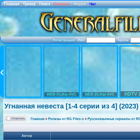
Главная
|
Трекер
|
Поиск
|
Правила
|
Форум
|
Чат
Регистрация
·
Имя:
Пароль:
HDTV 
WEB-DLRip-AVC
WEB-DLRip-AVC
Угнанная невеста [1-4 серии из 4] (202
Главная
»
Релизы от RG Files-x
»
Русскоязычные сериалы от RG 
Автор