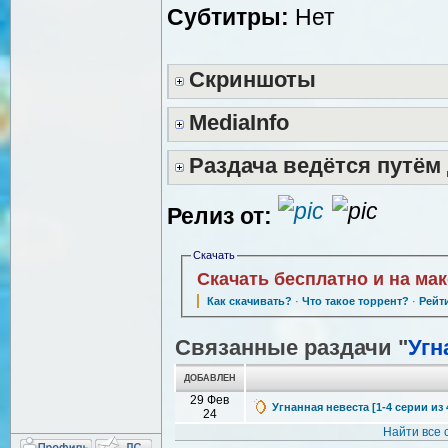
Cубтитры:
Нет
Скриншоты
MediaInfo
Раздача ведётся путём
Релиз от:
Скачать
Скачать бесплатно и на ма
Как скачивать?
·
Что такое торрент?
·
Рейт
Связанные раздачи "
Угн
ДОБАВЛЕН
29 Фев
Угнанная невеста [1-4 серии из 
24
Найти все