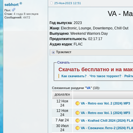
®
25-Ноя-2023 12:51
sebhort
Пол:
VA - Man
Стаж:
4 года 8 месяцев
Сообщений:
4472
Год выпуска
: 2023
Жанр
: Electronic, Lounge, Downtempo, Chill Out
Выпущено
: Weekend Warriors Day
Продолжительность
: 02:17:17
Аудио кодек
: FLAC
Трэклист
Скачать
Скачать бесплатно и на ма
Как скачивать?
·
Что такое торрент?
·
Рейт
Связанные раздачи "
VA
" (10):
ДОБАВЛЕН
12 Ноя
VA - Retro exo Vol. 2 (2024) MP3
24
12 Ноя
VA - Retro exo Vol. 1 (2024) MP3
24
7 Авг 24
VA - Krafted Chill 2024 (2024) FL
30 Июл
VA - Свежачок Лето-2 (2024) FL
24