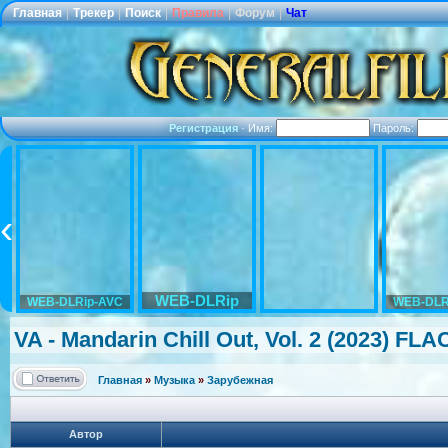
Главная
|
Трекер
|
Поиск
|
Правила
|
Форум
|
Чат
Регистрация
·
Имя:
Пароль:
WEB-DLRip
WEB-DLRip-AVC
WEB-DLR
VA - Mandarin Chill Out, Vol. 2 (2023) FLA
Главная
»
Музыка
»
Зарубежная
Автор