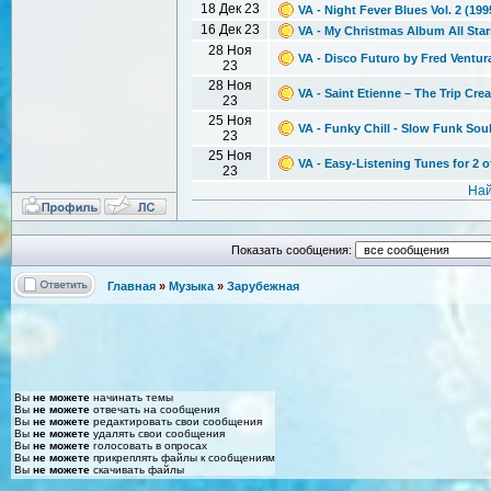
18 Дек 23
VA - Night Fever Blues Vol. 2 (19
16 Дек 23
VA - My Christmas Album All Star
28 Ноя
VA - Disco Futuro by Fred Ventu
23
28 Ноя
VA - Saint Etienne – The Trip Cr
23
25 Ноя
VA - Funky Chill - Slow Funk Sou
23
25 Ноя
VA - Easy-Listening Tunes for 2
23
Най
Показать сообщения:
Главная
»
Музыка
»
Зарубежная
Вы
не можете
начинать темы
Вы
не можете
отвечать на сообщения
Вы
не можете
редактировать свои сообщения
Вы
не можете
удалять свои сообщения
Вы
не можете
голосовать в опросах
Вы
не можете
прикреплять файлы к сообщениям
Вы
не можете
скачивать файлы