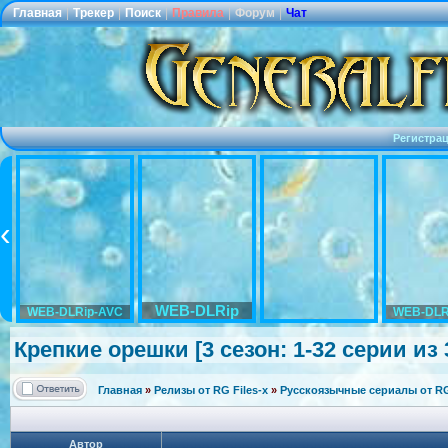
Главная
|
Трекер
|
Поиск
|
Правила
|
Форум
|
Чат
Регистра
WEB-DLRip
WEB-DLRip-AVC
WEB-DLR
Крепкие орешки [3 сезон: 1-32 серии из
Главная
»
Релизы от RG Files-x
»
Русскоязычные сериалы от RG 
Автор