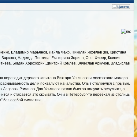
енко, Владимир Марьянов, Лайла Фахр, Николай Яковлев (III), Кристина
 Баркова, Надежда Пенкина, Екатерина Зорина, Олег Флеер, Ксения
етнёва, Богдан Хорохорин, Дмитрий Комлев, Вячеслав Аркунов, Владислав
я переводят дерзкого капитана Виктора Ульянова и московского мажора
раскрываемость дел и похвалу от начальства. Опыт столкнулся с прытью.
ак Лавров и Романов. Для Ульянова важно быстро получить результат, а
ится и старается это скрывать. Он и в Петербург-то переехал из столицы
" без особой симпатии...