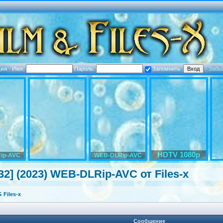
ция
·
Имя:
Пароль:
Запомнить
·
Забы
HDTV 1080p
ip-AVC
WEB-DLRip-AVC
 32] (2023) WEB-DLRip-AV
C от Files-x
Files-x
Сообщение