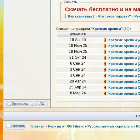
Скачать
Скачать бесплатно и на м
Как скачивать?
·
Что такое торрент?
·
Ре
Связанные раздачи "
Крепкие орешки
" (10):
ДОБАВЛЕН
16 Авг 25
Крепкие орешки [4
18 Июл 25
Крепкие орешки [4 
18 Июл 25
Крепкие орешки [4 
21 Окт 24
Крепкие орешки [4 
6 Сен 24
Крепкие орешки [3
3 Сен 24
Крепкие орешки [3 
3 Сен 24
Крепкие орешки [3 
20 Авг 24
Крепкие орешки [3 
25 Апр 24
Крепкие орешки [2
8 Мар 24
Крепкие орешки [2 
По
Главная
»
Релизы от RG Files-x
»
Русскоязычные сериалы от RG 