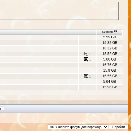
РАЗМЕР
5.59 GB
15.82 GB
18.32 GB
15.52 GB
1
5.66 GB
1
16.75 GB
15.9 GB
16.55 GB
1
5.64 GB
15.96 GB