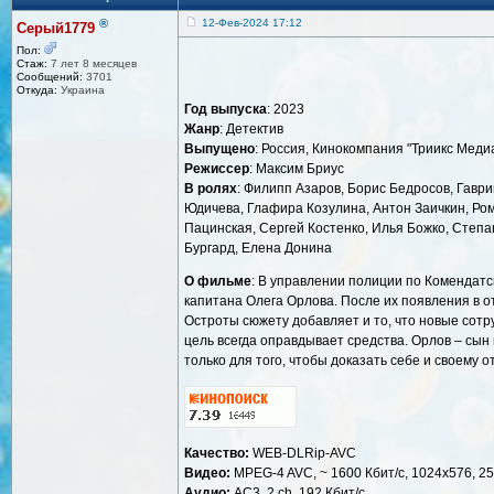
®
12-Фев-2024 17:12
Серый1779
Пол:
Стаж:
7 лет 8 месяцев
Сообщений:
3701
Откуда:
Украина
Год выпуска
: 2023
Жанр
: Детектив
Выпущено
: Россия, Кинокомпания "Триикс Меди
Режиссер
: Максим Бриус
В ролях
: Филипп Азаров, Борис Бедросов, Гаври
Юдичева, Глафира Козулина, Антон Заичкин, Ро
Пацинская, Сергей Костенко, Илья Божко, Степа
Бургард, Елена Донина
О фильме
: В управлении полиции по Комендатс
капитана Олега Орлова. После их появления в о
Остроты сюжету добавляет и то, что новые сотру
цель всегда оправдывает средства. Орлов – сын
только для того, чтобы доказать себе и своему о
Качество:
WEB-DLRip-AVC
Видео:
MPEG-4 AVC, ~ 1600 Кбит/с, 1024x576, 25
Аудио:
AC3, 2 ch, 192 Кбит/с