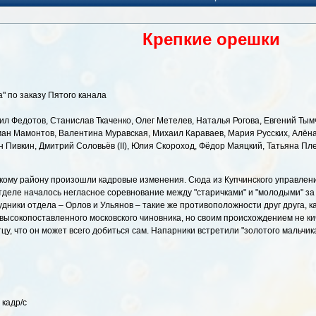
Крепкие орешки
а" по заказу Пятого канала
ил Федотов, Станислав Ткаченко, Олег Метелев, Наталья Рогова, Евгений Тымч
ман Мамонтов, Валентина Муравская, Михаил Караваев, Мария Русских, Алёна
н Пивкин, Дмитрий Соловьёв (II), Юлия Скороход, Фёдор Маяцкий, Татьяна Пл
кому району произошли кадровые изменения. Сюда из Купчинского управлени
тделе началось негласное соревнование между "старичками" и "молодыми" за 
дники отдела – Орлов и Ульянов – такие же противоположности друг друга, к
 высокопоставленного московского чиновника, но своим происхождением не кич
тцу, что он может всего добиться сам. Напарники встретили "золотого мальчика
 кадр/с