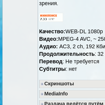
зрения.
Качество:
WEB-DL 1080p
Видео:
MPEG-4 AVC, ~ 250
Аудио:
AC3, 2 ch, 192 Кби
Продолжительность
: 32
Перевод
: Не требуется
Cубтитры
: нет
Скриншоты
MediaInfo
Раздача ведётся путём