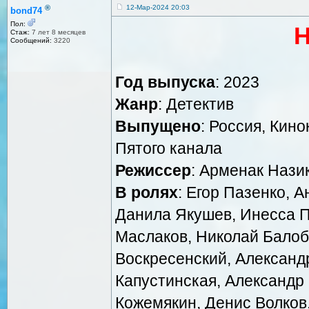
®
12-Мар-2024 20:03
bond74
Пол:
Н
Стаж:
7 лет 8 месяцев
Сообщений:
3220
Год выпуска
: 2023
Жанр
: Детектив
Выпущено
: Россия, Кин
Пятого канала
Режиссер
: Арменак Нази
В ролях
: Егор Пазенко, 
Данила Якушев, Инесса 
Маслаков, Николай Балоб
Воскресенский, Александр
Капустинская, Александр
Кожемякин, Денис Волков