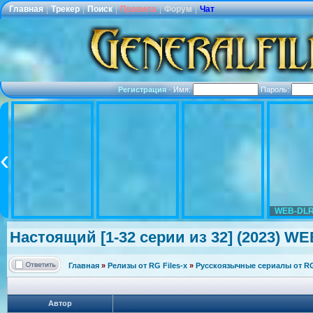
Главная
|
Трекер
|
Поиск
|
Правила
|
Форум
|
Чат
Регистрация
·
Имя:
Пароль:
WEB-DLR
Настоящий [1-32 серии из 32] (2023) WEB
Главная
»
Релизы от RG Files-x
»
Русскоязычные сериалы от RG 
Автор