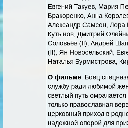
Евгений Такуев, Мария Пе
Бракоренко, Анна Королев
Александр Самсон, Лора 
Кутынов, Дмитрий Олейни
Соловьёв (II), Андрей Ша
(II), Ян Новосельский, Е
Наталья Бурмистрова, Ки
О фильме
: Боец спецна
службу ради любимой жен
светлый путь омрачается 
только православная вера
церковный приход в родно
надежной опорой для прих