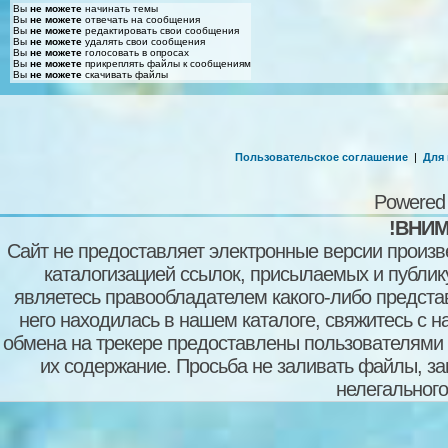
Вы
не можете
начинать темы
Вы
не можете
отвечать на сообщения
Вы
не можете
редактировать свои сообщения
Вы
не можете
удалять свои сообщения
Вы
не можете
голосовать в опросах
Вы
не можете
прикреплять файлы к сообщениям
Вы
не можете
скачивать файлы
Пользовательское соглашение
|
Для
Powered
!ВНИМ
Сайт не предоставляет электронные версии произв
каталогизацией ссылок, присылаемых и публи
являетесь правообладателем какого-либо представ
него находилась в нашем каталоге, свяжитесь с 
обмена на трекере предоставлены пользователями с
их содержание. Просьба не заливать файлы, з
нелегального