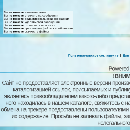
Вы
не можете
начинать темы
Вы
не можете
отвечать на сообщения
Вы
не можете
редактировать свои сообщения
Вы
не можете
удалять свои сообщения
Вы
не можете
голосовать в опросах
Вы
не можете
прикреплять файлы к сообщениям
Вы
не можете
скачивать файлы
Пользовательское соглашение
|
Для
Powered
!ВНИМ
Сайт не предоставляет электронные версии произв
каталогизацией ссылок, присылаемых и публи
являетесь правообладателем какого-либо представ
него находилась в нашем каталоге, свяжитесь с 
обмена на трекере предоставлены пользователями с
их содержание. Просьба не заливать файлы, з
нелегального