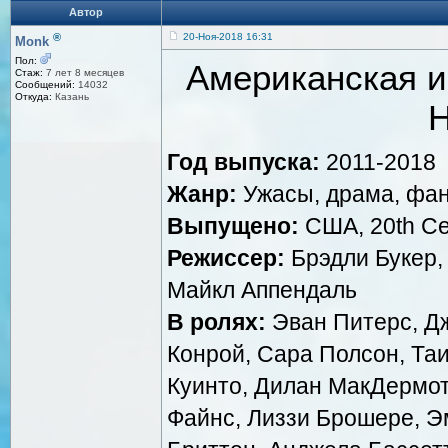
Автор
®
20-Ноя-2018 16:31
Monk
Пол:
Американская и
Стаж:
7 лет 8 месяцев
Сообщений:
14032
Откуда:
Казань
H
Год выпуска:
2011-2018
Жанр:
Ужасы, драма, фан
Выпущено:
США, 20th Cen
Режиссер:
Брэдли Букер,
Майкл Аппендаль
В ролях:
Эван Питерс, Дж
Конрой, Сара Полсон, Та
Куинто, Дилан МакДермот
Файнс, Лиззи Брошере, Э