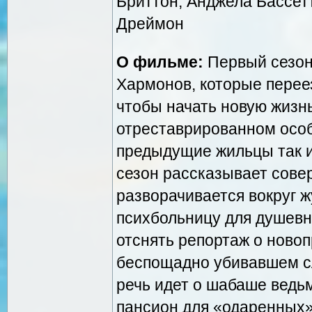
Бриттон, Анджела Бассетт
Дреймон
О фильме:
Первый сезон
Хармонов, которые перее
чтобы начать новую жизнь
отреставрированном особн
предыдущие жильцы так и
сезон рассказывает сове
разворачивается вокруг ж
психбольницу для душевн
отснять репортаж о ново
беспощадно убивавшем с
речь идет о шабаше ведь
пансион для «одаренных»