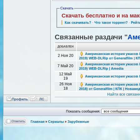
Скачать
Скачать бесплатно и на ма
Как скачивать?
·
Что такое торрент?
·
Рейт
Связанные раздачи "
Аме
ДОБАВЛЕН
Американская история ужасов / A
2 Ноя 20
2019) WEB-DLRip от Generalfilm | К
Американская история ужасов / A
7 Май 20
2019) WEB-DLRip | Amedia
12 Май
Американская история ужасов / 
19
26 Ноя
Американская история ужасов / A
18
2018) от Generalfilm | КПК | Новаме
Найти все связан
Показать сообщения:
Главная
»
Сериалы
»
Зарубежные