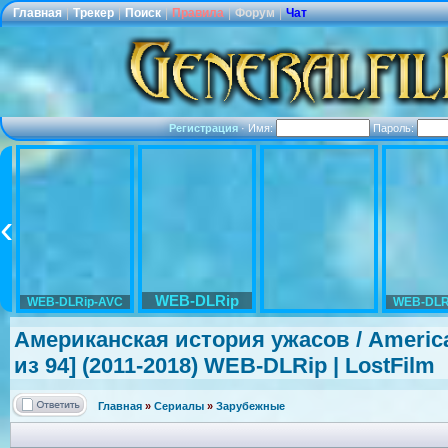
Главная
|
Трекер
|
Поиск
|
Правила
|
Форум
|
Чат
Регистрация
·
Имя:
Пароль:
WEB-DLRip
WEB-DLRip-AVC
WEB-DLR
Американская
история ужасов / America
из 94] (2011-2018) WEB-DLRip | LostFilm
Главная
»
Сериалы
»
Зарубежные