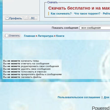
Скачать
Скачать бесплатно и на ма
Как скачивать?
·
Что такое торрент?
·
Рейт
Показать сообщения:
Главная
»
Литература
»
Книги
Вы
не можете
начинать темы
Вы
не можете
отвечать на сообщения
Вы
не можете
редактировать свои сообщения
Вы
не можете
удалять свои сообщения
Вы
не можете
голосовать в опросах
Вы
не можете
прикреплять файлы к сообщениям
Вы
не можете
скачивать файлы
Пользовательское соглашение
|
Для
Powered