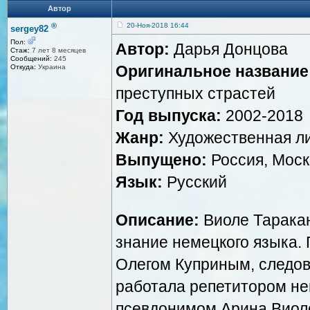
Автор
®
20-Ноя-2018 16:44
sergey82
Пол:
Автор:
Дарья Донцова
Стаж:
7 лет 8 месяцев
Сообщений:
245
Оригинальное название
Откуда:
Украина
преступных страстей
Год выпуска:
2002-2018
Жанр:
Художественная ли
Выпущено:
Россия, Моск
Язык:
Русский
Описание:
Виоле Таракан
знание немецкого языка.
Олегом Куприным, следова
работала репетитором не
псевдонимом Арина Виоло