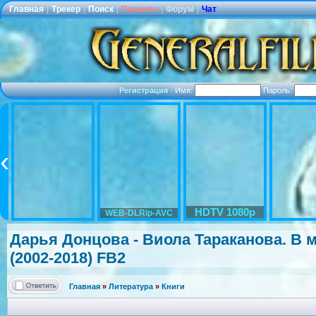
Главная
|
Трекер
|
Поиск
|
Правила
|
Форум
|
Чат
Регистрация
·
Имя:
Пароль:
HDTV 1080p
WEB-DLRip-AVC
Дарья Донцова - Виола Тараканова. В м
(2002-2018) FB2
Главная
»
Литература
»
Книги