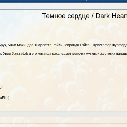
Темное сердце / Dark Hear
Брук, Анжи Махиндра, Шарлотта Райли, Миранда Рэйсон, Кристофер Фулфорд,
р Уилл Уэгстафф и его команда расследуют цепочку жутких и жестоких напад
с)
aFilm]