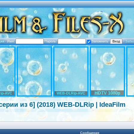
ция
·
Имя:
Пароль:
Запомнить
·
Забы
HDTV 1080p
ip-AVC
WEB-DLRip-AVC
 серии из 6] (2018) WEB-DLRip | IdeaFilm
Сообщение