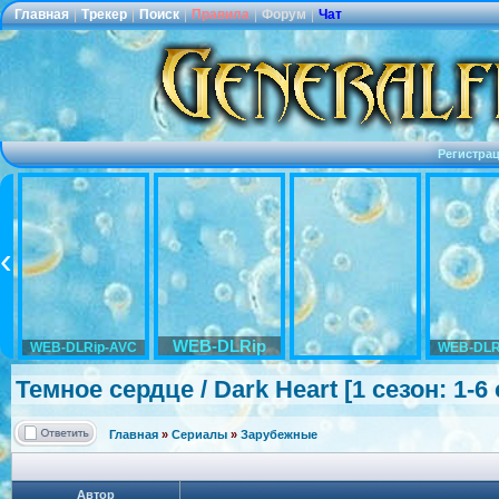
Главная
|
Трекер
|
Поиск
|
Правила
|
Форум
|
Чат
Регистра
WEB-DLRip
WEB-DLRip-AVC
WEB-DLR
Темное сердце / Dark Heart [1 сезон: 1-6
Главная
»
Сериалы
»
Зарубежные
Автор