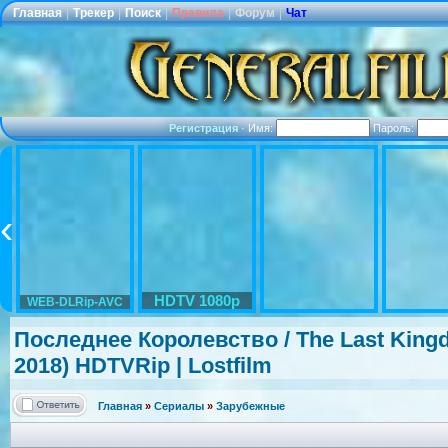
Главная
|
Трекер
|
Поиск
|
Правила
|
Форум
|
Чат
Регистрация
·
Имя:
Пароль:
HDTV 1080p
WEB-DLRip-AVC
Последнее Королевство / The Last Kingdo
2018) HDTVRip | Lostfilm
Главная
»
Сериалы
»
Зарубежные