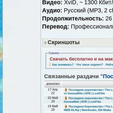
Видео:
XviD, ~ 1300 Кбит
Аудио:
Русский (MP3, 2 ch
Продолжительность:
26 
Перевод:
Профессиональн
Скриншоты
Скачать
Скачать бесплатно и на ма
Как скачивать?
·
Что такое торрент?
·
Рейт
Связанные раздачи "
Пос
ДОБАВЛЕН
17 Апр
Последнее королевство / The La
22
от Generalfilm | КПК | LostFilm
20 Май
Последнее королевство / The La
20
Generalfilm | КПК | LostFilm
19 Май
Последнее Королевство / The La
20
WEB-DLRip | NewStudio, SDI Media