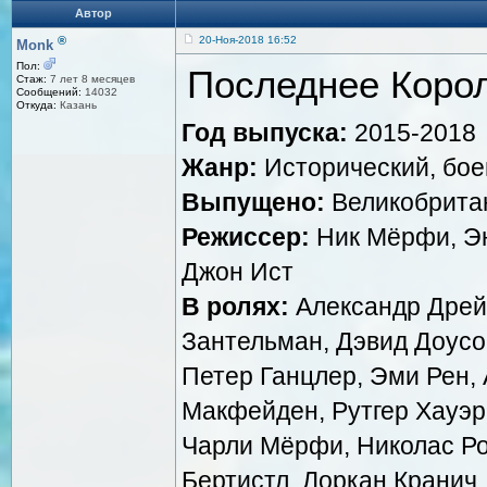
Автор
®
20-Ноя-2018 16:52
Monk
Пол:
Последнее Корол
Стаж:
7 лет 8 месяцев
Сообщений:
14032
Откуда:
Казань
Год выпуска:
2015-2018
Жанр:
Исторический, бое
Выпущено:
Великобритани
Режиссер:
Ник Мёрфи, Эн
Джон Ист
В ролях:
Александр Дрейм
Зантельман, Дэвид Доусон
Петер Ганцлер, Эми Рен,
Макфейден, Рутгер Хауэ
Чарли Мёрфи, Николас Ро
Бертистл, Лоркан Кранич